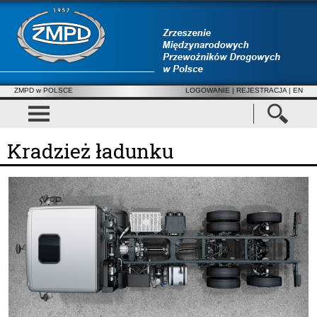
ZMPD w POLSCE
LOGOWANIE
|
REJESTRACJA
| EN
Kradzież ładunku