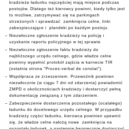
kradzieże ładunku najczęściej mają miejsce podczas
postojów. Dlatego też kierowcy powinni, kiedy tylko jest
to możliwe, zatrzymywać się na parkingach
strzeżonych i sprawdzać zamknięcia celne, linki
zabezpieczające i plandeki po każdym postoju.
Niezwłoczne zgłoszenie kradzieży na policję i
uzyskanie raportu policyjnego w tej sprawie.
Niezwłoczne zgłoszenie faktu kradzieży do
najbliższego urzędu celnego, gdzie władze celne
powinny wypełnić protokół zajścia w karnecie TIR
(ostatnia strona "Proces-verbal de constat").
Współpraca ze zrzeszeniem. Przewoźnik powinien
niezwłocznie (w ciągu 7 dni od zdarzenia) powiadomić
ZMPD o okolicznościach kradzieży i dostarczyć pełną
dokumentację związaną z tym zdarzeniem.
Zabezpieczenie dostarczenia pozostałego (ocalałego)
ładunku do docelowego urzędu celnego. W przypadku
kradzieży części ładunku, kierowca powinien upewnić
się, że władze celne nałożą nowe zamknięcia na
pozostały ładunek, a następnie bezpiecznie dostarczyć