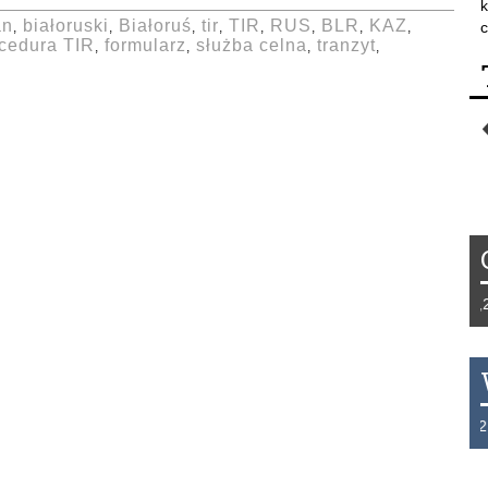
k
an
białoruski
Białoruś
tir
TIR
RUS
BLR
KAZ
c
,
,
,
,
,
,
,
,
cedura TIR
formularz
służba celna
tranzyt
,
,
,
,
Tydzień 42/2019 r. Niemcy EUR 1,25
THB 0.1129 USD 3.7324 AUD 2.626