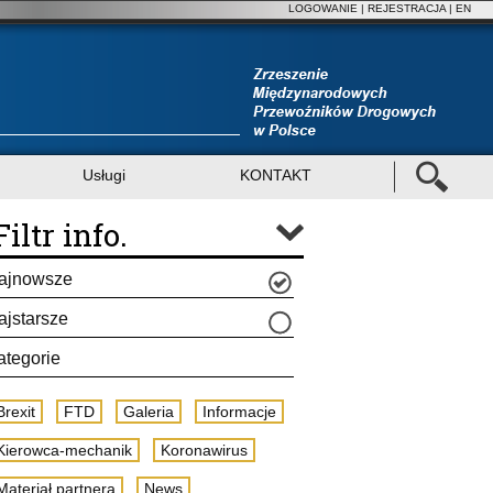
LOGOWANIE
|
REJESTRACJA
| EN
Usługi
KONTAKT
Filtr info.
ajnowsze
ajstarsze
ategorie
Brexit
FTD
Galeria
Informacje
Kierowca-mechanik
Koronawirus
Materiał partnera
News