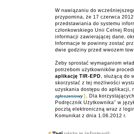
W nawiązaniu do wcześniejszeg
przypomina, że 17 czerwca 2012
przedstawiania do systemu info
członkowskiego Unii Celnej Rosj
informacji zawierającej dane, okr
Informacje te powinny zostać pr
dwie godziny przed wwozem towa
Żeby sprostać wymaganiom władz
potrzebom użytkowników proced
aplikację TIR-EPD
, służącą do 
skorzystać z tej możliwości wyst
uzyskania dostępu do aplikacji,
. Dla korzystającyc
zgłoszeniowy
Podręcznik Użytkownika" w język
pocztą elektroniczną wraz z logi
Komunikat z dnia 1.06.2012 r.
#
Tagi
użyte w informacji: