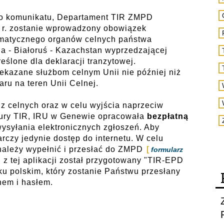
o komunikatu, Departament TIR ZMPD
 r. zostanie wprowadzony obowiązek
rmatycznego organów celnych państwa
a - Białoruś - Kazachstan wyprzedzającej
eślone dla deklaracji tranzytowej.
zekazane służbom celnym Unii nie później niż
ru na teren Unii Celnej.
 celnych oraz w celu wyjścia naprzeciw
ury TIR, IRU w Genewie opracowała
bezpłatną
wysyłania elektronicznych zgłoszeń. Aby
arczy jedynie dostęp do internetu. W celu
 należy wypełnić i przesłać do ZMPD
formularz
h z tej aplikacji został przygotowany "TIR-EPD
u polskim, który zostanie Państwu przesłany
nem i hasłem.