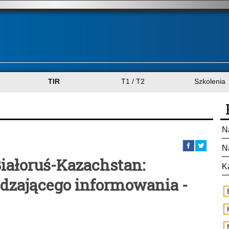
TIR
T1 / T2
Szkolenia
N
N
Białoruś-Kazachstan:
K
dzającego informowania -