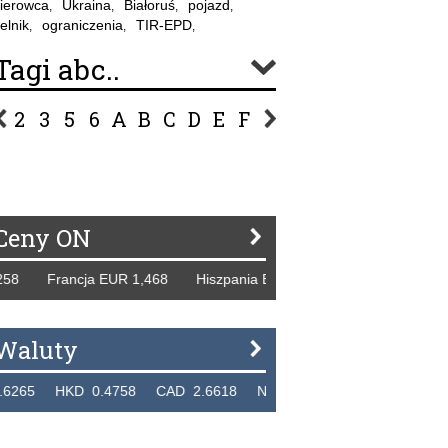
ierowca
Ukraina
Białoruś
pojazd
,
,
,
,
elnik
ograniczenia
TIR-EPD
,
,
,
Tagi abc..
2
3
5
6
A
B
C
D
E
F
G
H
I
J
K
L
Ł
P
R
S
Ś
T
U
V
W
Z
Ceny ON
8 Francja EUR 1,468 Hiszpania EUR 1,229 WB GBP 1,318 R
Waluty
5 HKD 0.4758 CAD 2.6618 NZD 2.1914 SGD 2.9123 EUR