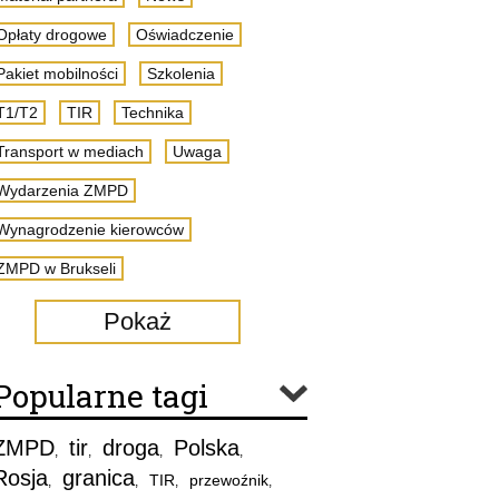
Opłaty drogowe
Oświadczenie
Pakiet mobilności
Szkolenia
T1/T2
TIR
Technika
Transport w mediach
Uwaga
Wydarzenia ZMPD
Wynagrodzenie kierowców
ZMPD w Brukseli
Pokaż
Popularne tagi
ZMPD
tir
droga
Polska
,
,
,
,
Rosja
granica
TIR
przewoźnik
,
,
,
,