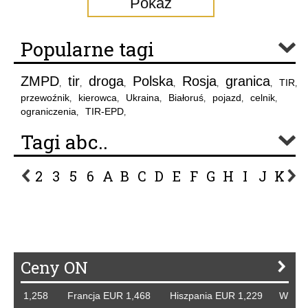
Pokaż
Popularne tagi
ZMPD
tir
droga
Polska
Rosja
granica
TIR
,
,
,
,
,
,
,
przewoźnik
kierowca
Ukraina
Białoruś
pojazd
celnik
,
,
,
,
,
,
ograniczenia
TIR-EPD
,
,
Tagi abc..
2
3
5
6
A
B
C
D
E
F
G
H
I
J
K
L
P
R
S
Ś
T
U
V
W
Z
Ceny ON
 EUR 1,258 Francja EUR 1,468 Hiszpania EUR 1,229 WB GB