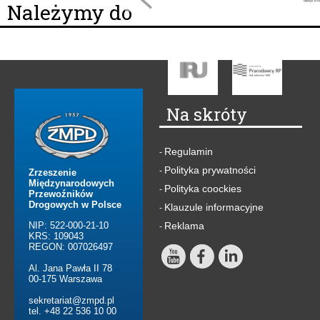
Należymy do
Na skróty
Regulamin
-
Polityka prywatności
-
Zrzeszenie
Międzynarodowych
Polityka coockies
-
Przewoźników
Drogowych w Polsce
Klauzule informacyjne
-
NIP: 522-000-21-10
Reklama
-
KRS: 109043
REGON: 007026497
Al. Jana Pawła II 78
00-175 Warszawa
sekretariat@zmpd.pl
tel. +48 22 536 10 00