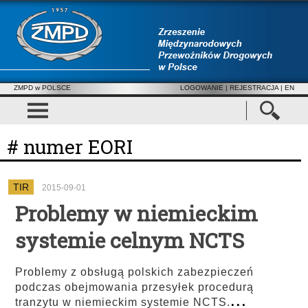
ZMPD w POLSCE
LOGOWANIE
|
REJESTRACJA
| EN
# numer EORI
TIR
2015-09-01
Problemy w niemieckim
systemie celnym NCTS
Problemy z obsługą polskich zabezpieczeń
podczas obejmowania przesyłek procedurą
...
tranzytu w niemieckim systemie NCTS.