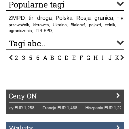
Popularne tagi
ZMPD
tir
droga
Polska
Rosja
granica
TIR
,
,
,
,
,
,
,
przewoźnik
kierowca
Ukraina
Białoruś
pojazd
celnik
,
,
,
,
,
,
ograniczenia
TIR-EPD
,
,
Tagi abc..
2
3
5
6
A
B
C
D
E
F
G
H
I
J
K
L
P
R
S
Ś
T
U
V
W
Z
Ceny ON
 Niemcy EUR 1,258 Francja EUR 1,468 Hiszpania EUR 1,22
Waluty