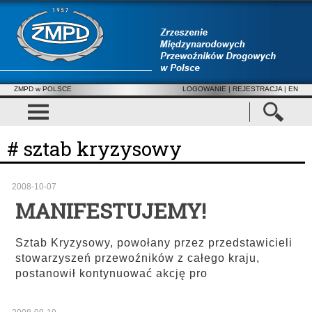
ZMPD w POLSCE
LOGOWANIE
|
REJESTRACJA
| EN
# sztab kryzysowy
2008-10-07
MANIFESTUJEMY!
Sztab Kryzysowy, powołany przez przedstawicieli
stowarzyszeń przewoźników z całego kraju,
postanowił kontynuować akcję pro