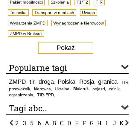
Pakiet mobilności
Szkolenia
T1/T2
TIR
Technika
Transport w mediach
Uwaga
Wydarzenia ZMPD
Wynagrodzenie kierowców
ZMPD w Brukseli
Pokaż
Popularne tagi
ZMPD
tir
droga
Polska
Rosja
granica
TIR
,
,
,
,
,
,
,
przewoźnik
kierowca
Ukraina
Białoruś
pojazd
celnik
,
,
,
,
,
,
ograniczenia
TIR-EPD
,
,
Tagi abc..
2
3
5
6
A
B
C
D
E
F
G
H
I
J
K
L