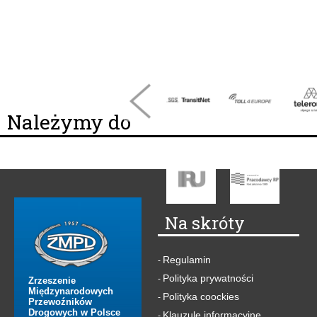
Należymy do
Na skróty
Regulamin
-
Polityka prywatności
-
Zrzeszenie
Międzynarodowych
Polityka coockies
-
Przewoźników
Drogowych w Polsce
Klauzule informacyjne
-