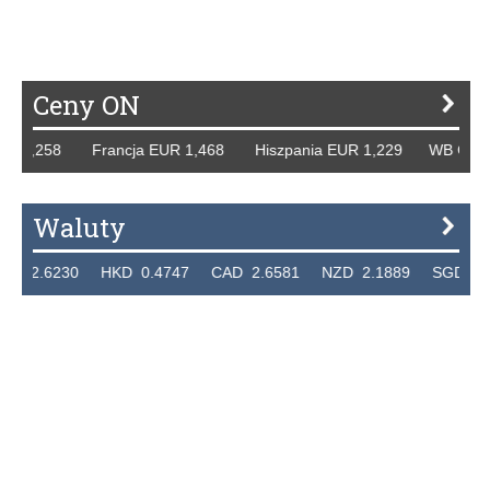
P
R
S
Ś
T
U
V
W
Z
Ceny ON
258 Francja EUR 1,468 Hiszpania EUR 1,229 WB GBP 1,318
Waluty
230 HKD 0.4747 CAD 2.6581 NZD 2.1889 SGD 2.9048 EU