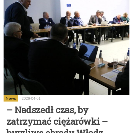
News
2026-04-01
– Nadszedł czas, by
zatrzymać ciężarówki –
burzliwe obrady Władz