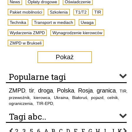
News
Opłaty drogowe
Oświadczenie
Pakiet mobilności
Szkolenia
T1/T2
TIR
Technika
Transport w mediach
Uwaga
Wydarzenia ZMPD
Wynagrodzenie kierowców
ZMPD w Brukseli
Pokaż
Popularne tagi
ZMPD
tir
droga
Polska
Rosja
granica
TIR
,
,
,
,
,
,
,
przewoźnik
kierowca
Ukraina
Białoruś
pojazd
celnik
,
,
,
,
,
,
ograniczenia
TIR-EPD
,
,
Tagi abc..
2
3
5
6
A
B
C
D
E
F
G
H
I
J
K
L