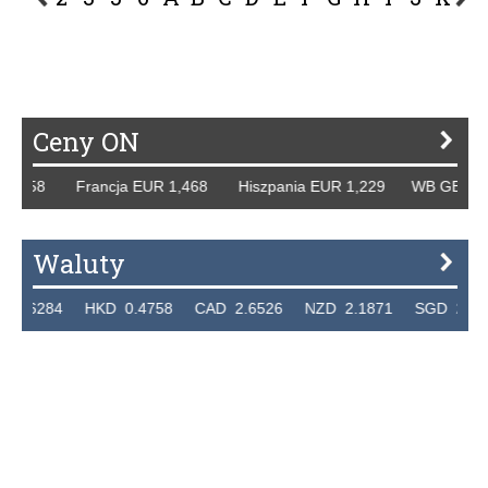
P
R
S
Ś
T
U
V
W
Z
Ceny ON
258 Francja EUR 1,468 Hiszpania EUR 1,229 WB GBP 1,318
Waluty
284 HKD 0.4758 CAD 2.6526 NZD 2.1871 SGD 2.9103 E