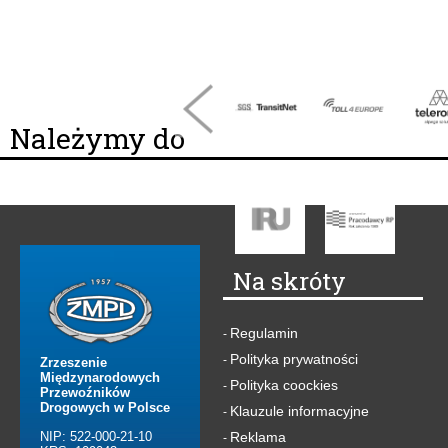
Należymy do
Na skróty
Regulamin
-
Polityka prywatności
-
Zrzeszenie
Międzynarodowych
Polityka coockies
-
Przewoźników
Drogowych w Polsce
Klauzule informacyjne
-
NIP: 522-000-21-10
Reklama
-