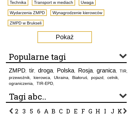
Technika
Transport w mediach
Uwaga
Wydarzenia ZMPD
Wynagrodzenie kierowców
ZMPD w Brukseli
Pokaż
Popularne tagi
ZMPD
tir
droga
Polska
Rosja
granica
TIR
,
,
,
,
,
,
,
przewoźnik
kierowca
Ukraina
Białoruś
pojazd
celnik
,
,
,
,
,
,
ograniczenia
TIR-EPD
,
,
Tagi abc..
2
3
5
6
A
B
C
D
E
F
G
H
I
J
K
L
P
R
S
Ś
T
U
V
W
Z