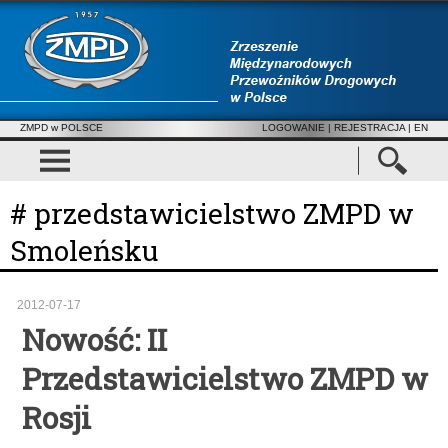
ZMPD w POLSCE
LOGOWANIE
|
REJESTRACJA
| EN
# przedstawicielstwo ZMPD w
Smoleńsku
2012-07-17
Nowość: II
Przedstawicielstwo ZMPD w
Rosji