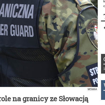
k
c
Tydzień 42/2019 r. Niemcy EUR 1,25
MSWiA
THB 0.1126 USD 3.7236 AUD 2.623
le na granicy ze Słowacją