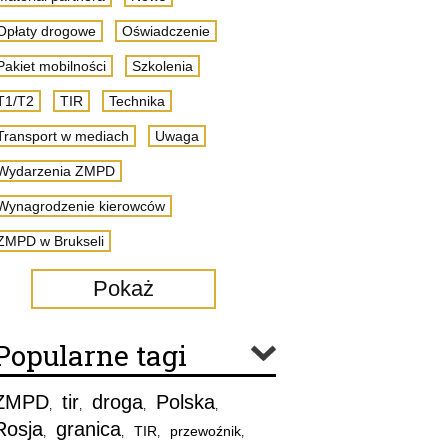
Opłaty drogowe
Oświadczenie
Pakiet mobilności
Szkolenia
T1/T2
TIR
Technika
Transport w mediach
Uwaga
Wydarzenia ZMPD
Wynagrodzenie kierowców
ZMPD w Brukseli
Pokaż
Popularne tagi
ZMPD
tir
droga
Polska
,
,
,
,
Rosja
granica
TIR
przewoźnik
,
,
,
,