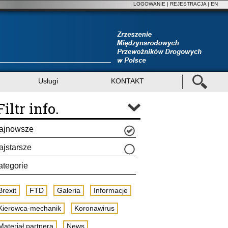
LOGOWANIE
|
REJESTRACJA
| EN
Usługi
KONTAKT
Filtr info.
ajnowsze
ajstarsze
ategorie
Brexit
FTD
Galeria
Informacje
Kierowca-mechanik
Koronawirus
Materiał partnera
News