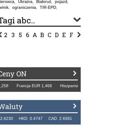
ierowca
Ukraina
Białoruś
pojazd
,
,
,
,
elnik
ograniczenia
TIR-EPD
,
,
,
Tagi abc..
2
3
5
6
A
B
C
D
E
F
G
H
I
J
K
L
Ł
P
R
S
Ś
T
U
V
W
Z
Ceny ON
8 Francja EUR 1,468 Hiszpania EUR 1,229 WB GBP 1,318 R
Waluty
0 HKD 0.4747 CAD 2.6581 NZD 2.1889 SGD 2.9048 EUR 