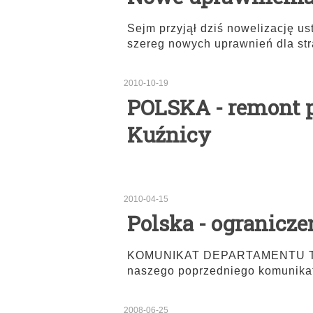
Sejm przyjął dziś nowelizację u
szereg nowych uprawnień dla st
2010-10-19
POLSKA - remont p
Kuźnicy
2010-04-15
Polska - ograniczen
KOMUNIKAT DEPARTAMENTU TR
naszego poprzedniego komunikat
2008-06-25