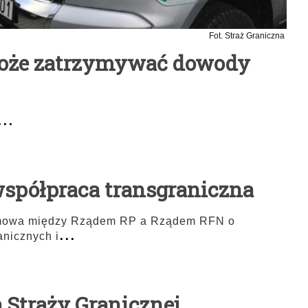
Fot. Straż Graniczna
może zatrzymywać dowody
...
współpraca transgraniczna
e umowa między Rządem RP a Rządem RFN o
...
anicznych i
Straży Granicznej