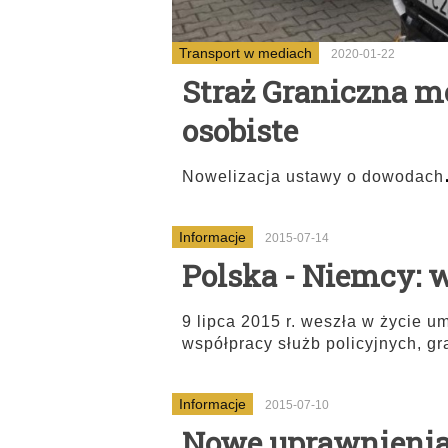
Transport w mediach
2020-01-22
Straż Graniczna 
osobiste
Nowelizacja ustawy o dowodach
Informacje
2015-07-14
Polska - Niemcy: 
9 lipca 2015 r. weszła w życi
współpracy służb policyjnych, gr
Informacje
2015-07-10
Nowe uprawnienia 