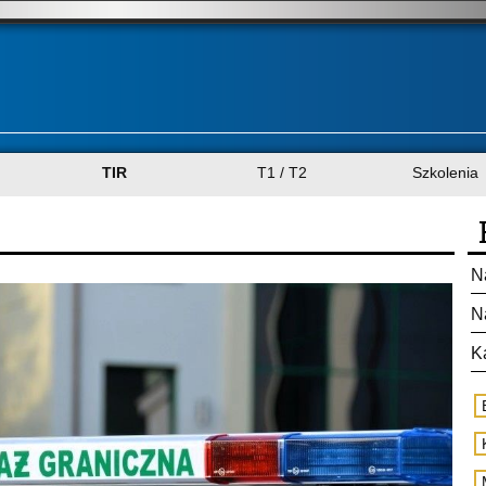
TIR
T1 / T2
Szkolenia
N
N
K