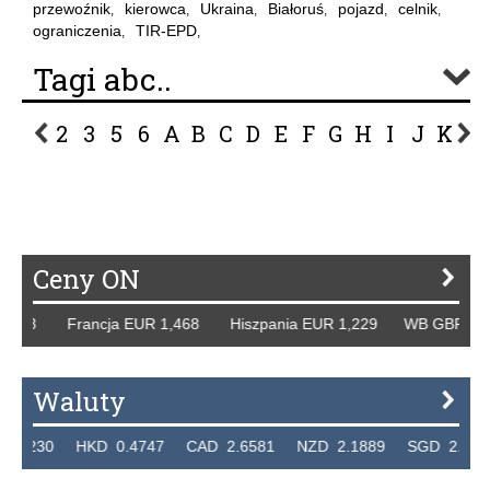
przewoźnik
kierowca
Ukraina
Białoruś
pojazd
celnik
,
,
,
,
,
,
ograniczenia
TIR-EPD
,
,
Tagi abc..
2
3
5
6
A
B
C
D
E
F
G
H
I
J
K
L
P
R
S
Ś
T
U
V
W
Z
Ceny ON
 Francja EUR 1,468 Hiszpania EUR 1,229 WB GBP 1,318 Ro
Waluty
 HKD 0.4747 CAD 2.6581 NZD 2.1889 SGD 2.9048 EUR 