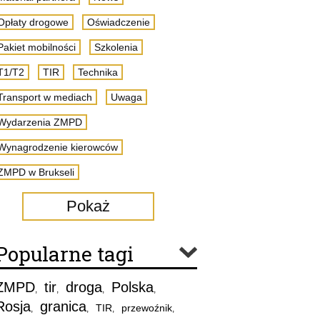
Opłaty drogowe
Oświadczenie
Pakiet mobilności
Szkolenia
T1/T2
TIR
Technika
Transport w mediach
Uwaga
Wydarzenia ZMPD
Wynagrodzenie kierowców
ZMPD w Brukseli
Pokaż
Popularne tagi
ZMPD
tir
droga
Polska
,
,
,
,
Rosja
granica
TIR
przewoźnik
,
,
,
,