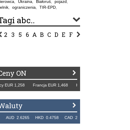
ierowca
Ukraina
Białoruś
pojazd
,
,
,
,
elnik
ograniczenia
TIR-EPD
,
,
,
Tagi abc..
2
3
5
6
A
B
C
D
E
F
G
H
I
J
K
L
Ł
P
R
S
Ś
T
U
V
W
Z
Ceny ON
EUR 1,258 Francja EUR 1,468 Hiszpania EUR 1,229 WB GBP
Waluty
D 2.6265 HKD 0.4758 CAD 2.6618 NZD 2.1914 SGD 2.9