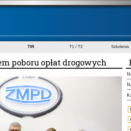
TIR
T1 / T2
Szkolenia
tem poboru opłat drogowych
N
N
K