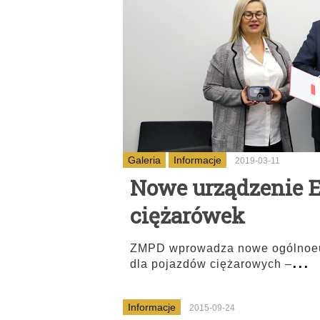
Galeria
Informacje
2019-03-11
Nowe urządzenie 
ciężarówek
ZMPD wprowadza nowe ogólnoeur
...
dla pojazdów ciężarowych –
Informacje
2015-09-24