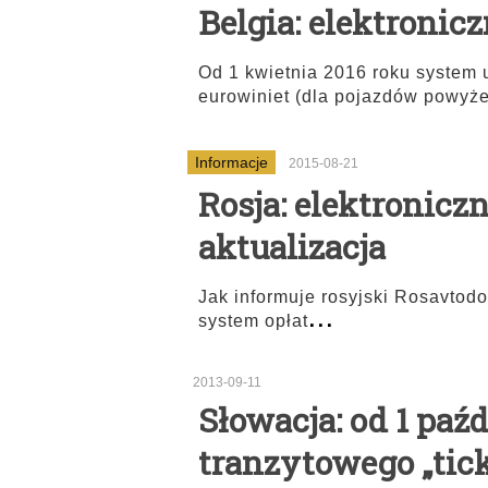
Belgia: elektronicz
Od 1 kwietnia 2016 roku system 
eurowiniet (dla pojazdów powyże
Informacje
2015-08-21
Rosja: elektronicz
aktualizacja
Jak informuje rosyjski Rosavtodo
...
system opłat
2013-09-11
Słowacja: od 1 paźd
tranzytowego „tic