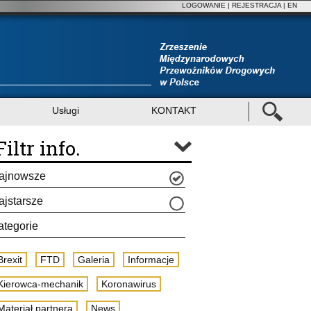
LOGOWANIE
|
REJESTRACJA
| EN
Usługi
KONTAKT
Filtr info.
ajnowsze
ajstarsze
ategorie
Brexit
FTD
Galeria
Informacje
Kierowca-mechanik
Koronawirus
Materiał partnera
News