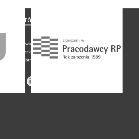
Na skróty
Regulamin
-
Polityka prywatności
-
Polityka coockies
-
Klauzule informacyjne
-
Reklama
-