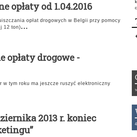
k
ne opłaty od 1.04.2016
c
uiszczania opłat drogowych w Belgii przy pomocy
...
j 12 ton)
ne opłaty drogowe -
r w tym roku ma jeszcze ruszyć elektroniczny
Tydzień 42/2019 r. Niemcy 
ziernika 2013 r. koniec
THB 0.1129 USD 3.7324 AU
ketingu”