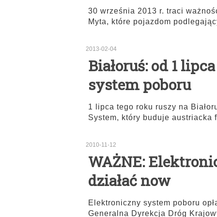
30 września 2013 r. traci ważno
Myta, które pojazdom podlegają
2013-02-04
Białoruś: od 1 lipc
system poboru
1 lipca tego roku ruszy na Biało
System, który buduje austriacka 
2010-11-12
WAŻNE: Elektronic
działać now
Elektroniczny system poboru opł
Generalna Dyrekcja Dróg Krajowy