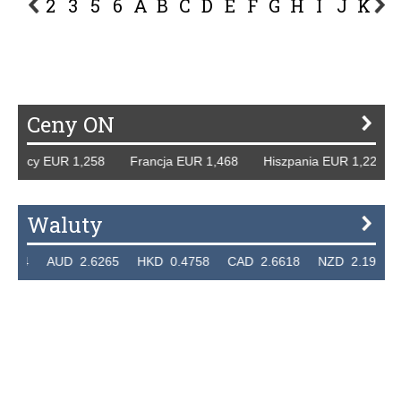
2
3
5
6
A
B
C
D
E
F
G
H
I
J
K
L
P
R
S
Ś
T
U
V
W
Z
Ceny ON
emcy EUR 1,258 Francja EUR 1,468 Hiszpania EUR 1,229 W
Waluty
24 AUD 2.6265 HKD 0.4758 CAD 2.6618 NZD 2.1914 SGD