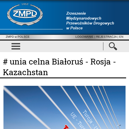
ZMPD w POLSCE
LOGOWANIE
|
REJESTRACJA
| EN
# unia celna Białoruś - Rosja -
Kazachstan