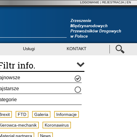
LOGOWANIE
|
REJESTRACJA
| EN
Usługi
KONTAKT
Filtr info.
ajnowsze
ajstarsze
ategorie
Brexit
FTD
Galeria
Informacje
Kierowca-mechanik
Koronawirus
Materiał partnera
News