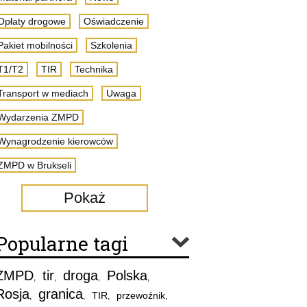
Opłaty drogowe
Oświadczenie
Pakiet mobilności
Szkolenia
T1/T2
TIR
Technika
Transport w mediach
Uwaga
Wydarzenia ZMPD
Wynagrodzenie kierowców
ZMPD w Brukseli
Pokaż
Popularne tagi
ZMPD
tir
droga
Polska
,
,
,
,
Rosja
granica
TIR
przewoźnik
,
,
,
,