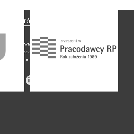
Na skróty
Regulamin
-
Polityka prywatności
-
Polityka coockies
-
Klauzule informacyjne
-
Reklama
-