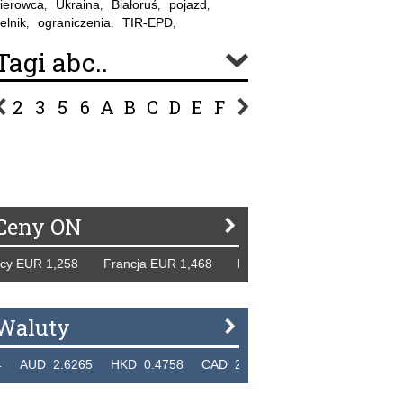
ierowca
Ukraina
Białoruś
pojazd
,
,
,
,
elnik
ograniczenia
TIR-EPD
,
,
,
Tagi abc..
2
3
5
6
A
B
C
D
E
F
G
H
I
J
K
L
Ł
P
R
S
Ś
T
U
V
W
Z
Ceny ON
 EUR 1,258 Francja EUR 1,468 Hiszpania EUR 1,229 WB GB
Waluty
UD 2.6265 HKD 0.4758 CAD 2.6618 NZD 2.1914 SGD 2.