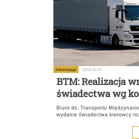
Informacje
2018-10-05
BTM: Realizacja w
świadectwa wg kol
Biuro ds. Transportu Międzynaro
wydanie świadectwa kierowcy r