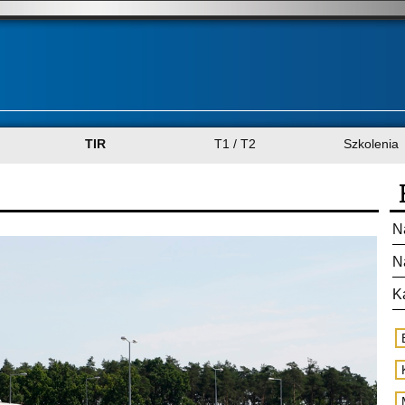
TIR
T1 / T2
Szkolenia
N
N
K