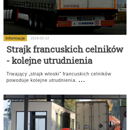
Informacje
2019-03-14
Strajk francuskich celników
- kolejne utrudnienia
Trwający „strajk włoski” francuskich celników
...
powoduje kolejne utrudnienia.