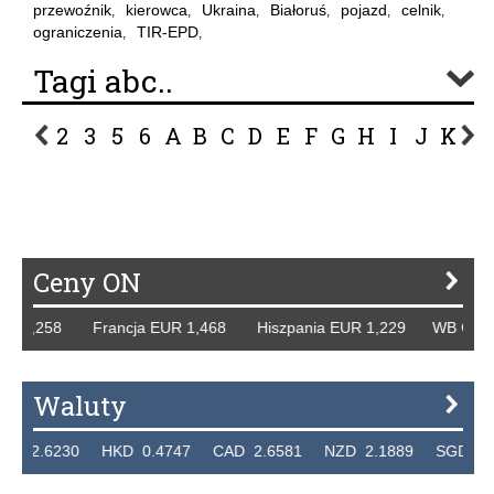
przewoźnik
kierowca
Ukraina
Białoruś
pojazd
celnik
,
,
,
,
,
,
ograniczenia
TIR-EPD
,
,
Tagi abc..
2
3
5
6
A
B
C
D
E
F
G
H
I
J
K
L
P
R
S
Ś
T
U
V
W
Z
Ceny ON
 1,258 Francja EUR 1,468 Hiszpania EUR 1,229 WB GBP 1,3
Waluty
.6230 HKD 0.4747 CAD 2.6581 NZD 2.1889 SGD 2.9048