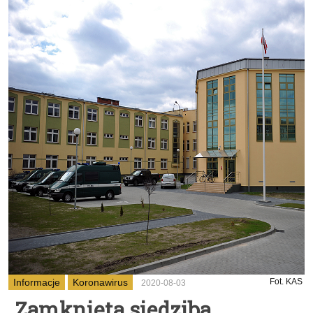
Informacje
Koronawirus
Fot. KAS
2020-08-03
Zamknięta siedziba