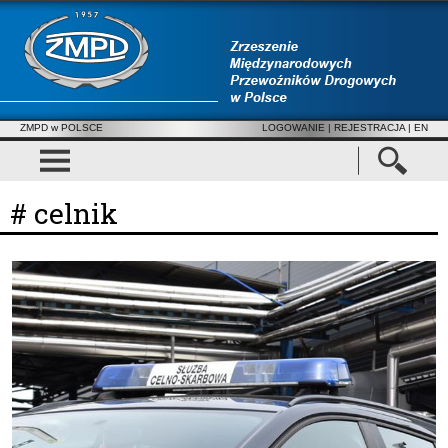
ZMPD w POLSCE
LOGOWANIE
|
REJESTRACJA
| EN
# celnik