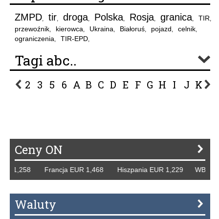
ZMPD
tir
droga
Polska
Rosja
granica
TIR
,
,
,
,
,
,
,
przewoźnik
kierowca
Ukraina
Białoruś
pojazd
celnik
,
,
,
,
,
,
ograniczenia
TIR-EPD
,
,
Tagi abc..
2
3
5
6
A
B
C
D
E
F
G
H
I
J
K
L
P
R
S
Ś
T
U
V
W
Z
Ceny ON
R 1,258 Francja EUR 1,468 Hiszpania EUR 1,229 WB GBP 1
Waluty