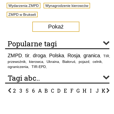
Wydarzenia ZMPD
Wynagrodzenie kierowców
ZMPD w Brukseli
Pokaż
Popularne tagi
ZMPD
tir
droga
Polska
Rosja
granica
TIR
,
,
,
,
,
,
,
przewoźnik
kierowca
Ukraina
Białoruś
pojazd
celnik
,
,
,
,
,
,
ograniczenia
TIR-EPD
,
,
Tagi abc..
2
3
5
6
A
B
C
D
E
F
G
H
I
J
K
L
P
R
S
Ś
T
U
V
W
Z