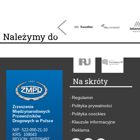
Należymy do
Na skróty
Regulamin
-
Polityka prywatności
-
Zrzeszenie
Międzynarodowych
Polityka coockies
-
Przewoźników
Drogowych w Polsce
Klauzule informacyjne
-
NIP: 522-000-21-10
Reklama
-
KRS: 109043
REGON: 007026497