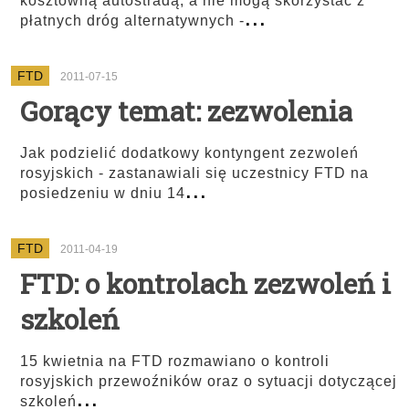
kosztowną autostradą, a nie mogą skorzystać z
...
płatnych dróg alternatywnych -
FTD
2011-07-15
Gorący temat: zezwolenia
Jak podzielić dodatkowy kontyngent zezwoleń
rosyjskich - zastanawiali się uczestnicy FTD na
...
posiedzeniu w dniu 14
FTD
2011-04-19
FTD: o kontrolach zezwoleń i
szkoleń
15 kwietnia na FTD rozmawiano o kontroli
rosyjskich przewoźników oraz o sytuacji dotyczącej
...
szkoleń