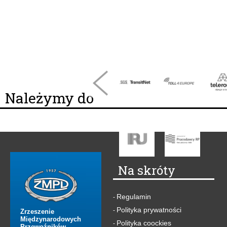
Należymy do
Na skróty
Regulamin
-
Polityka prywatności
-
Zrzeszenie
Międzynarodowych
Polityka coockies
-
Przewoźników