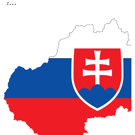
...
z