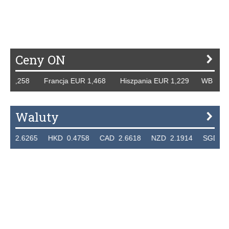
P
R
S
Ś
T
U
V
W
Z
Ceny ON
1,258 Francja EUR 1,468 Hiszpania EUR 1,229 WB GBP 1,3
Waluty
6265 HKD 0.4758 CAD 2.6618 NZD 2.1914 SGD 2.9123 