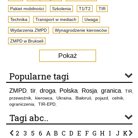
Pakiet mobilności
Szkolenia
T1/T2
TIR
Technika
Transport w mediach
Uwaga
Wydarzenia ZMPD
Wynagrodzenie kierowców
ZMPD w Brukseli
Pokaż
Popularne tagi
ZMPD
tir
droga
Polska
Rosja
granica
TIR
,
,
,
,
,
,
,
przewoźnik
kierowca
Ukraina
Białoruś
pojazd
celnik
,
,
,
,
,
,
ograniczenia
TIR-EPD
,
,
Tagi abc..
2
3
5
6
A
B
C
D
E
F
G
H
I
J
K
L