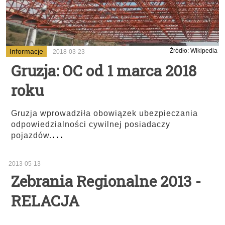
Informacje
Źródło: Wikipedia
2018-03-23
Gruzja: OC od 1 marca 2018
roku
Gruzja wprowadziła obowiązek ubezpieczania
odpowiedzialności cywilnej posiadaczy
...
pojazdów.
2013-05-13
Zebrania Regionalne 2013 -
RELACJA