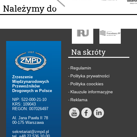
Należymy do
Na skróty
Regulamin
-
Polityka prywatności
-
Zrzeszenie
Międzynarodowych
Polityka coockies
-
Przewoźników
Drogowych w Polsce
Klauzule informacyjne
-
NIP: 522-000-21-10
Reklama
-
KRS: 109043
REGON: 007026497
Al. Jana Pawła II 78
00-175 Warszawa
sekretariat@zmpd.pl
tel. +48 22 536 10 00