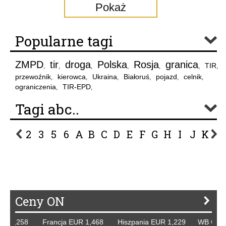
Pokaż
Popularne tagi
ZMPD
tir
droga
Polska
Rosja
granica
TIR
,
,
,
,
,
,
,
przewoźnik
kierowca
Ukraina
Białoruś
pojazd
celnik
,
,
,
,
,
,
ograniczenia
TIR-EPD
,
,
Tagi abc..
2
3
5
6
A
B
C
D
E
F
G
H
I
J
K
L
P
R
S
Ś
T
U
V
W
Z
Ceny ON
1,258 Francja EUR 1,468 Hiszpania EUR 1,229 WB GBP 1,3