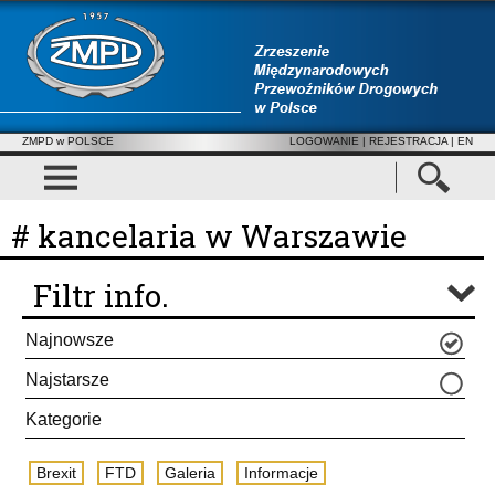
ZMPD w POLSCE
LOGOWANIE
|
REJESTRACJA
| EN
# kancelaria w Warszawie
Filtr info.
Najnowsze
Najstarsze
Kategorie
Brexit
FTD
Galeria
Informacje