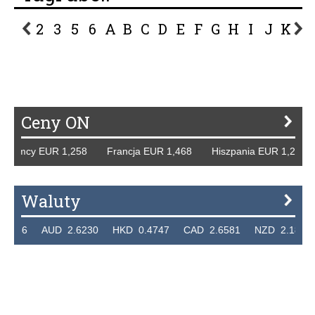
2
3
5
6
A
B
C
D
E
F
G
H
I
J
K
L
P
R
S
Ś
T
U
V
W
Z
Ceny ON
. Niemcy EUR 1,258 Francja EUR 1,468 Hiszpania EUR 1,22
Waluty
.7236 AUD 2.6230 HKD 0.4747 CAD 2.6581 NZD 2.1889