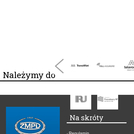
Należymy do
Na skróty
Regulamin
-