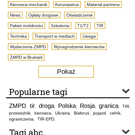
Kierowca-mechanik
Koronawirus
Materiał partnera
News
Opłaty drogowe
Oświadczenie
Pakiet mobilności
Szkolenia
T1/T2
TIR
Technika
Transport w mediach
Uwaga
Wydarzenia ZMPD
Wynagrodzenie kierowców
ZMPD w Brukseli
Pokaż
Popularne tagi
ZMPD
tir
droga
Polska
Rosja
granica
TIR
,
,
,
,
,
,
,
przewoźnik
kierowca
Ukraina
Białoruś
pojazd
celnik
,
,
,
,
,
,
ograniczenia
TIR-EPD
,
,
Tagi abc..