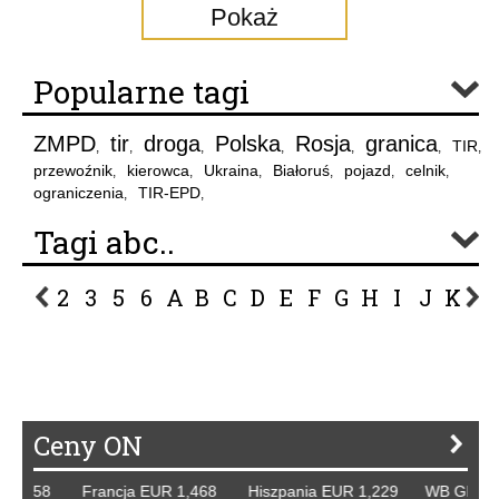
Pokaż
Popularne tagi
ZMPD
tir
droga
Polska
Rosja
granica
TIR
,
,
,
,
,
,
,
przewoźnik
kierowca
Ukraina
Białoruś
pojazd
celnik
,
,
,
,
,
,
ograniczenia
TIR-EPD
,
,
Tagi abc..
2
3
5
6
A
B
C
D
E
F
G
H
I
J
K
L
P
R
S
Ś
T
U
V
W
Z
Ceny ON
258 Francja EUR 1,468 Hiszpania EUR 1,229 WB GBP 1,318