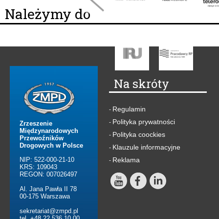
Należymy do
Na skróty
Regulamin
-
Polityka prywatności
-
Zrzeszenie
Międzynarodowych
Polityka coockies
-
Przewoźników
Drogowych w Polsce
Klauzule informacyjne
-
NIP: 522-000-21-10
Reklama
-
KRS: 109043
REGON: 007026497
Al. Jana Pawła II 78
00-175 Warszawa
sekretariat@zmpd.pl
tel. +48 22 536 10 00