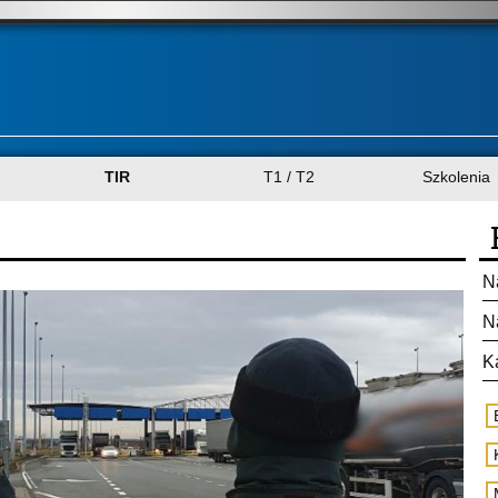
TIR
T1 / T2
Szkolenia
N
N
K