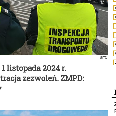
GITD
 1 listopada 2024 r.
tracja zezwoleń. ZMPD:
y