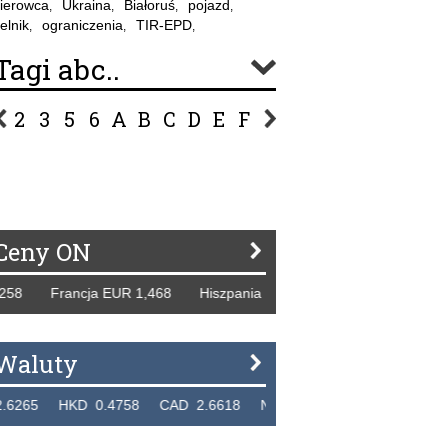
ierowca
Ukraina
Białoruś
pojazd
,
,
,
,
elnik
ograniczenia
TIR-EPD
,
,
,
Tagi abc..
2
3
5
6
A
B
C
D
E
F
G
H
I
J
K
L
Ł
P
R
S
Ś
T
U
V
W
Z
Ceny ON
rancja EUR 1,468 Hiszpania EUR 1,229 WB GBP 1,318 Rosj
Waluty
KD 0.4758 CAD 2.6618 NZD 2.1914 SGD 2.9123 EUR 4.