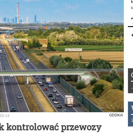
k
c
Tydzień 42/2019 r. Niemcy EUR 1,258 F
GDDKiA
05-14
THB 0.1129 USD 3.7324 AUD 2.6265 H
Jak kontrolować przewozy