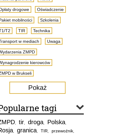
Opłaty drogowe
Oświadczenie
Pakiet mobilności
Szkolenia
T1/T2
TIR
Technika
Transport w mediach
Uwaga
Wydarzenia ZMPD
Wynagrodzenie kierowców
ZMPD w Brukseli
Pokaż
Popularne tagi
ZMPD
tir
droga
Polska
,
,
,
,
Rosja
granica
TIR
przewoźnik
,
,
,
,