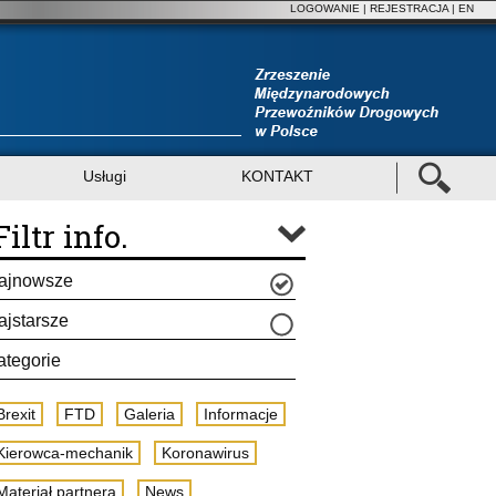
LOGOWANIE
|
REJESTRACJA
| EN
Usługi
KONTAKT
Filtr info.
ajnowsze
ajstarsze
ategorie
Brexit
FTD
Galeria
Informacje
Kierowca-mechanik
Koronawirus
Materiał partnera
News