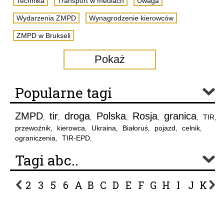
Technika
Transport w mediach
Uwaga
Wydarzenia ZMPD
Wynagrodzenie kierowców
ZMPD w Brukseli
Pokaż
Popularne tagi
ZMPD
tir
droga
Polska
Rosja
granica
TIR
,
,
,
,
,
,
,
przewoźnik
kierowca
Ukraina
Białoruś
pojazd
celnik
,
,
,
,
,
,
ograniczenia
TIR-EPD
,
,
Tagi abc..
2
3
5
6
A
B
C
D
E
F
G
H
I
J
K
L
P
R
S
Ś
T
U
V
W
Z