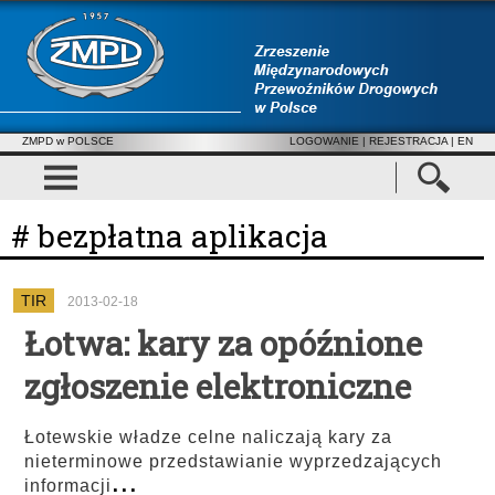
ZMPD w POLSCE
LOGOWANIE
|
REJESTRACJA
| EN
# bezpłatna aplikacja
TIR
2013-02-18
Łotwa: kary za opóźnione
zgłoszenie elektroniczne
Łotewskie władze celne naliczają kary za
nieterminowe przedstawianie wyprzedzających
...
informacji