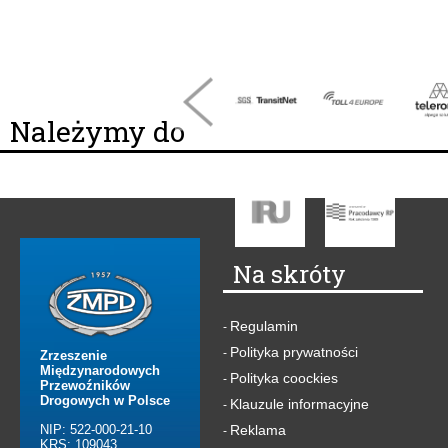
Należymy do
Na skróty
Regulamin
-
Polityka prywatności
-
Zrzeszenie
Międzynarodowych
Polityka coockies
-
Przewoźników
Drogowych w Polsce
Klauzule informacyjne
-
NIP: 522-000-21-10
Reklama
-
KRS: 109043