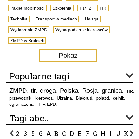
Pakiet mobilności
Szkolenia
T1/T2
TIR
Technika
Transport w mediach
Uwaga
Wydarzenia ZMPD
Wynagrodzenie kierowców
ZMPD w Brukseli
Pokaż
Popularne tagi
ZMPD
tir
droga
Polska
Rosja
granica
TIR
,
,
,
,
,
,
,
przewoźnik
kierowca
Ukraina
Białoruś
pojazd
celnik
,
,
,
,
,
,
ograniczenia
TIR-EPD
,
,
Tagi abc..
2
3
5
6
A
B
C
D
E
F
G
H
I
J
K
L