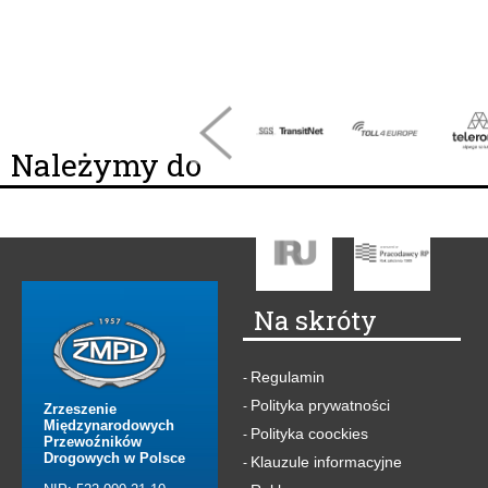
Należymy do
Na skróty
Regulamin
-
Polityka prywatności
-
Zrzeszenie
Międzynarodowych
Polityka coockies
-
Przewoźników
Drogowych w Polsce
Klauzule informacyjne
-