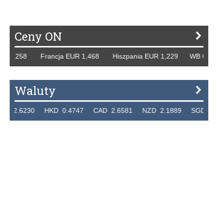
Ceny ON
,258 Francja EUR 1,468 Hiszpania EUR 1,229 WB GBP 1,31
Waluty
6230 HKD 0.4747 CAD 2.6581 NZD 2.1889 SGD 2.9048 E