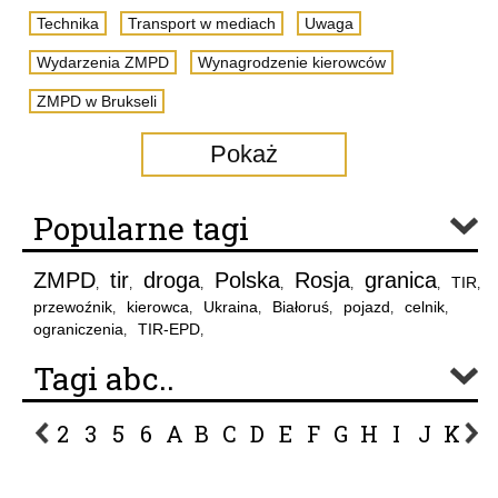
Technika
Transport w mediach
Uwaga
Wydarzenia ZMPD
Wynagrodzenie kierowców
ZMPD w Brukseli
Pokaż
Popularne tagi
ZMPD
tir
droga
Polska
Rosja
granica
TIR
,
,
,
,
,
,
,
przewoźnik
kierowca
Ukraina
Białoruś
pojazd
celnik
,
,
,
,
,
,
ograniczenia
TIR-EPD
,
,
Tagi abc..
2
3
5
6
A
B
C
D
E
F
G
H
I
J
K
L
P
R
S
Ś
T
U
V
W
Z