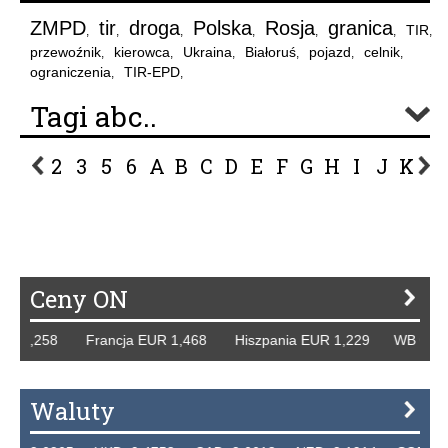
ZMPD
tir
droga
Polska
Rosja
granica
TIR
,
,
,
,
,
,
,
przewoźnik
kierowca
Ukraina
Białoruś
pojazd
celnik
,
,
,
,
,
,
ograniczenia
TIR-EPD
,
,
Tagi abc..
2
3
5
6
A
B
C
D
E
F
G
H
I
J
K
L
P
R
S
Ś
T
U
V
W
Z
Ceny ON
 1,258 Francja EUR 1,468 Hiszpania EUR 1,229 WB GBP 1,
Waluty