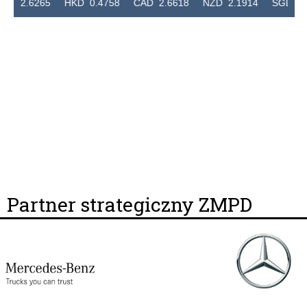
.6265 HKD 0.4758 CAD 2.6618 NZD 2.1914 SGD 2.9123
Partner strategiczny ZMPD