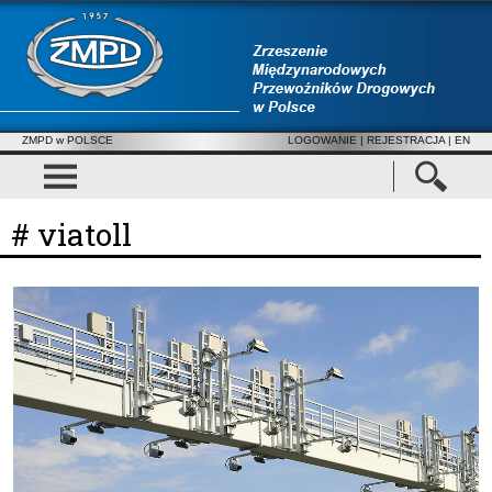
ZMPD w POLSCE
LOGOWANIE
|
REJESTRACJA
| EN
# viatoll