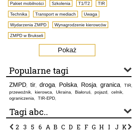
Pakiet mobilności
Szkolenia
T1/T2
TIR
Technika
Transport w mediach
Uwaga
Wydarzenia ZMPD
Wynagrodzenie kierowców
ZMPD w Brukseli
Pokaż
Popularne tagi
ZMPD
tir
droga
Polska
Rosja
granica
TIR
,
,
,
,
,
,
,
przewoźnik
kierowca
Ukraina
Białoruś
pojazd
celnik
,
,
,
,
,
,
ograniczenia
TIR-EPD
,
,
Tagi abc..
2
3
5
6
A
B
C
D
E
F
G
H
I
J
K
L