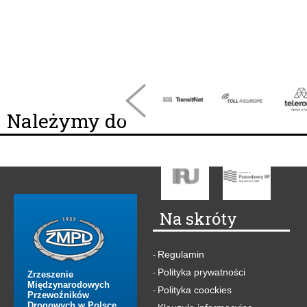
Należymy do
Na skróty
Regulamin
-
Polityka prywatności
-
Zrzeszenie
Międzynarodowych
Polityka coockies
-
Przewoźników
Drogowych w Polsce