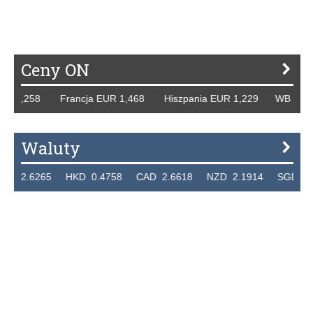
P
R
S
Ś
T
U
V
W
Z
Ceny ON
258 Francja EUR 1,468 Hiszpania EUR 1,229 WB GBP 1,318
Waluty
265 HKD 0.4758 CAD 2.6618 NZD 2.1914 SGD 2.9123 EU