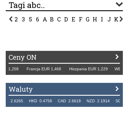
Tagi abc..
2
3
5
6
A
B
C
D
E
F
G
H
I
J
K
L
P
R
S
Ś
T
U
V
W
Z
Ceny ON
UR 1,258 Francja EUR 1,468 Hiszpania EUR 1,229 WB GBP 
Waluty
 2.6265 HKD 0.4758 CAD 2.6618 NZD 2.1914 SGD 2.91