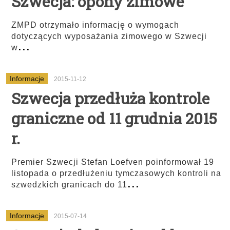
Szwecja: opony zimowe
ZMPD otrzymało informację o wymogach
dotyczących wyposażania zimowego w Szwecji
...
w
Informacje
2015-11-12
Szwecja przedłuża kontrole
graniczne od 11 grudnia 2015
r.
Premier Szwecji Stefan Loefven poinformował 19
listopada o przedłużeniu tymczasowych kontroli na
...
szwedzkich granicach do 11
Informacje
2015-07-14