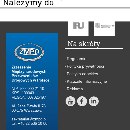
Należymy do
Na skróty
Regulamin
-
Polityka prywatności
-
Zrzeszenie
Międzynarodowych
Polityka coockies
-
Przewoźników
Drogowych w Polsce
Klauzule informacyjne
-
NIP: 522-000-21-10
Reklama
-
KRS: 109043
REGON: 007026497
Al. Jana Pawła II 78
00-175 Warszawa
sekretariat@zmpd.pl
tel. +48 22 536 10 00