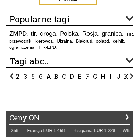
Popularne tagi
ZMPD
tir
droga
Polska
Rosja
granica
TIR
,
,
,
,
,
,
,
przewoźnik
kierowca
Ukraina
Białoruś
pojazd
celnik
,
,
,
,
,
,
ograniczenia
TIR-EPD
,
,
Tagi abc..
2
3
5
6
A
B
C
D
E
F
G
H
I
J
K
L
P
R
S
Ś
T
U
V
W
Z
Ceny ON
 1,258 Francja EUR 1,468 Hiszpania EUR 1,229 WB GBP 1,