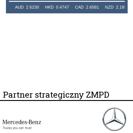
36 AUD 2.6230 HKD 0.4747 CAD 2.6581 NZD 2.1889 SGD
Partner strategiczny ZMPD