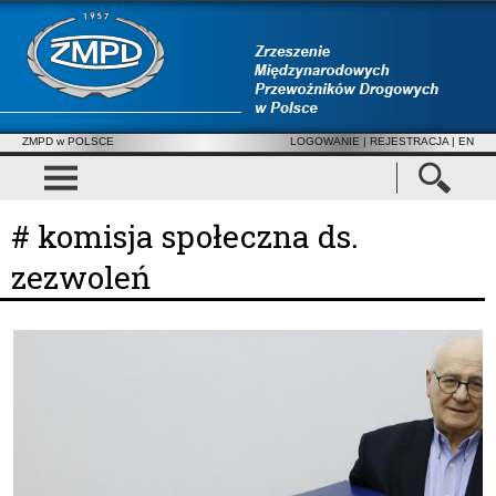
ZMPD w POLSCE
LOGOWANIE
|
REJESTRACJA
| EN
# komisja społeczna ds.
zezwoleń