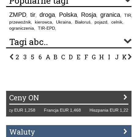
Popularne tagi
ZMPD
tir
droga
Polska
Rosja
granica
TIR
,
,
,
,
,
,
,
przewoźnik
kierowca
Ukraina
Białoruś
pojazd
celnik
,
,
,
,
,
,
ograniczenia
TIR-EPD
,
,
Tagi abc..
2
3
5
6
A
B
C
D
E
F
G
H
I
J
K
L
P
R
S
Ś
T
U
V
W
Z
Ceny ON
emcy EUR 1,258 Francja EUR 1,468 Hiszpania EUR 1,229 W
Waluty