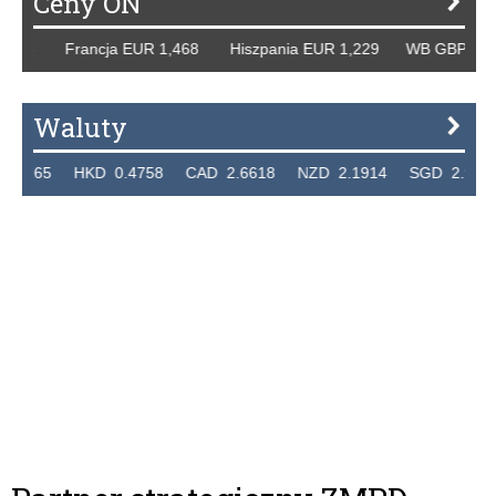
Ceny ON
8 Francja EUR 1,468 Hiszpania EUR 1,229 WB GBP 1,318 R
Waluty
5 HKD 0.4758 CAD 2.6618 NZD 2.1914 SGD 2.9123 EUR