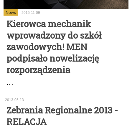
News
2015-11-09
Kierowca mechanik
wprowadzony do szkół
zawodowych! MEN
podpisało nowelizację
rozporządzenia
...
2013-05-13
Zebrania Regionalne 2013 -
RELACJA