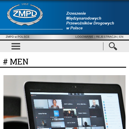
ZMPD w POLSCE
LOGOWANIE
|
REJESTRACJA
| EN
# MEN