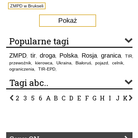
ZMPD w Brukseli
Pokaż
Popularne tagi
ZMPD
tir
droga
Polska
Rosja
granica
TIR
,
,
,
,
,
,
,
przewoźnik
kierowca
Ukraina
Białoruś
pojazd
celnik
,
,
,
,
,
,
ograniczenia
TIR-EPD
,
,
Tagi abc..
2
3
5
6
A
B
C
D
E
F
G
H
I
J
K
L
P
R
S
Ś
T
U
V
W
Z