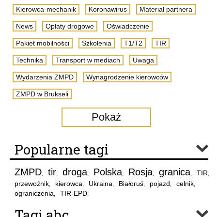
Kierowca-mechanik
Koronawirus
Materiał partnera
News
Opłaty drogowe
Oświadczenie
Pakiet mobilności
Szkolenia
T1/T2
TIR
Technika
Transport w mediach
Uwaga
Wydarzenia ZMPD
Wynagrodzenie kierowców
ZMPD w Brukseli
Pokaż
Popularne tagi
ZMPD
tir
droga
Polska
Rosja
granica
TIR
,
,
,
,
,
,
,
przewoźnik
kierowca
Ukraina
Białoruś
pojazd
celnik
,
,
,
,
,
,
ograniczenia
TIR-EPD
,
,
Tagi abc..