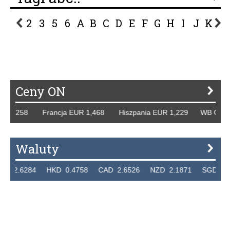
2
3
5
6
A
B
C
D
E
F
G
H
I
J
K
L
P
R
S
Ś
T
U
V
W
Z
Ceny ON
258 Francja EUR 1,468 Hiszpania EUR 1,229 WB GBP 1,318
Waluty
284 HKD 0.4758 CAD 2.6526 NZD 2.1871 SGD 2.9103 EU