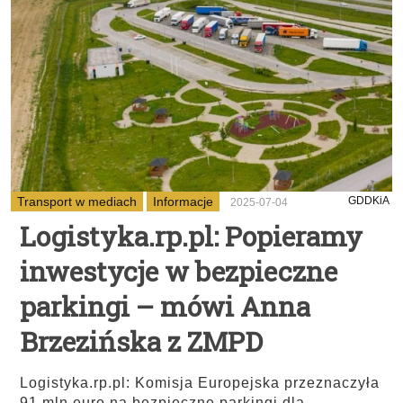
Transport w mediach
Informacje
GDDKiA
2025-07-04
Logistyka.rp.pl: Popieramy
inwestycje w bezpieczne
parkingi – mówi Anna
Brzezińska z ZMPD
Logistyka.rp.pl: Komisja Europejska przeznaczyła
91 mln euro na bezpieczne parkingi dla