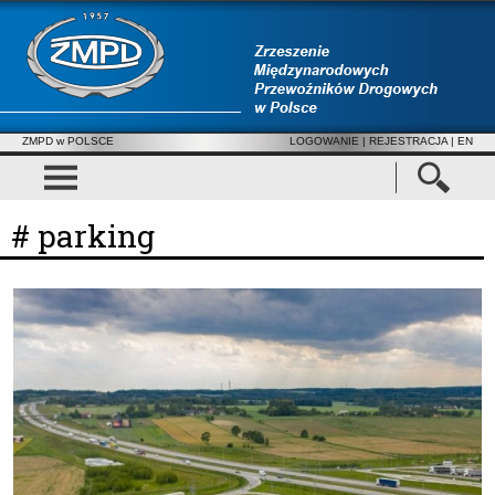
ZMPD w POLSCE
LOGOWANIE
|
REJESTRACJA
| EN
# parking