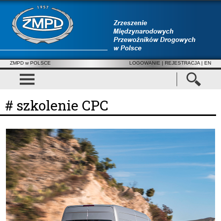
ZMPD w POLSCE
LOGOWANIE
|
REJESTRACJA
| EN
# szkolenie CPC