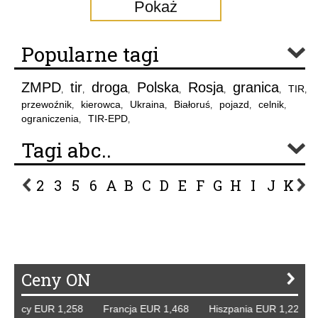
Pokaż
Popularne tagi
ZMPD
tir
droga
Polska
Rosja
granica
TIR
,
,
,
,
,
,
,
przewoźnik
kierowca
Ukraina
Białoruś
pojazd
celnik
,
,
,
,
,
,
ograniczenia
TIR-EPD
,
,
Tagi abc..
2
3
5
6
A
B
C
D
E
F
G
H
I
J
K
L
P
R
S
Ś
T
U
V
W
Z
Ceny ON
emcy EUR 1,258 Francja EUR 1,468 Hiszpania EUR 1,229 W