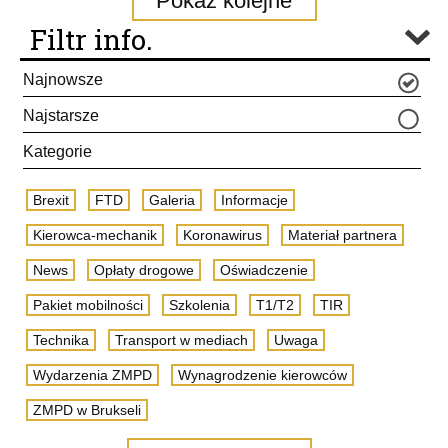
Pokaż kolejne
Filtr info.
Najnowsze
Najstarsze
Kategorie
Brexit
FTD
Galeria
Informacje
Kierowca-mechanik
Koronawirus
Materiał partnera
News
Opłaty drogowe
Oświadczenie
Pakiet mobilności
Szkolenia
T1/T2
TIR
Technika
Transport w mediach
Uwaga
Wydarzenia ZMPD
Wynagrodzenie kierowców
ZMPD w Brukseli