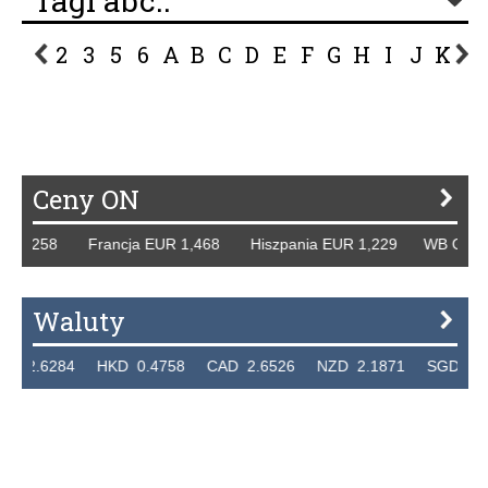
Tagi abc..
2
3
5
6
A
B
C
D
E
F
G
H
I
J
K
L
P
R
S
Ś
T
U
V
W
Z
Ceny ON
258 Francja EUR 1,468 Hiszpania EUR 1,229 WB GBP 1,318 
Waluty
84 HKD 0.4758 CAD 2.6526 NZD 2.1871 SGD 2.9103 EU