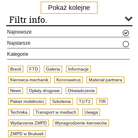
Pokaż kolejne
Filtr info.
Najnowsze
Najstarsze
Kategorie
Brexit
FTD
Galeria
Informacje
Kierowca-mechanik
Koronawirus
Materiał partnera
News
Opłaty drogowe
Oświadczenie
Pakiet mobilności
Szkolenia
T1/T2
TIR
Technika
Transport w mediach
Uwaga
Wydarzenia ZMPD
Wynagrodzenie kierowców
ZMPD w Brukseli