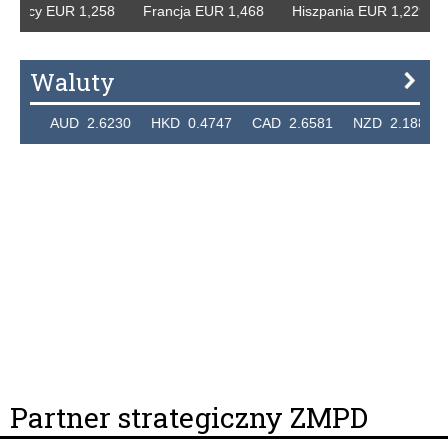
emcy EUR 1,258 Francja EUR 1,468 Hiszpania EUR 1,229 W
Waluty
36 AUD 2.6230 HKD 0.4747 CAD 2.6581 NZD 2.1889 SGD
Partner strategiczny ZMPD