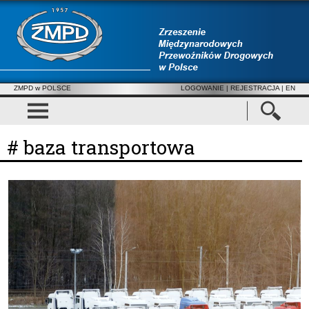
ZMPD w POLSCE
LOGOWANIE
|
REJESTRACJA
| EN
# baza transportowa