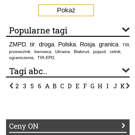
Pokaż
Popularne tagi
ZMPD
tir
droga
Polska
Rosja
granica
TIR
,
,
,
,
,
,
,
przewoźnik
kierowca
Ukraina
Białoruś
pojazd
celnik
,
,
,
,
,
,
ograniczenia
TIR-EPD
,
,
Tagi abc..
2
3
5
6
A
B
C
D
E
F
G
H
I
J
K
L
P
R
S
Ś
T
U
V
W
Z
Ceny ON