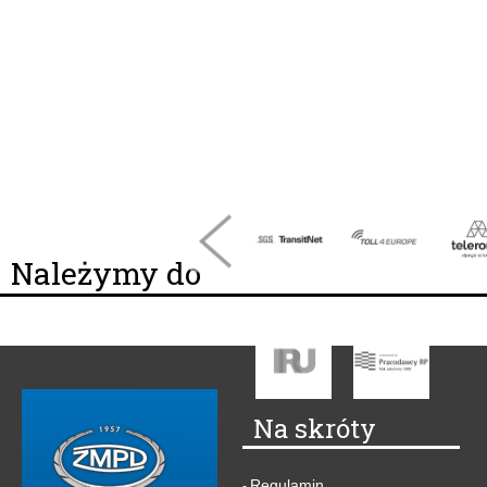
Należymy do
Na skróty
Regulamin
-