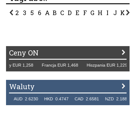
2
3
5
6
A
B
C
D
E
F
G
H
I
J
K
L
P
R
S
Ś
T
U
V
W
Z
Ceny ON
emcy EUR 1,258 Francja EUR 1,468 Hiszpania EUR 1,229 W
Waluty
36 AUD 2.6230 HKD 0.4747 CAD 2.6581 NZD 2.1889 SGD