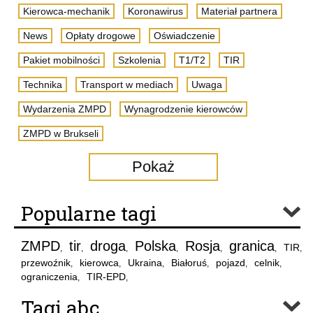
Kierowca-mechanik
Koronawirus
Materiał partnera
News
Opłaty drogowe
Oświadczenie
Pakiet mobilności
Szkolenia
T1/T2
TIR
Technika
Transport w mediach
Uwaga
Wydarzenia ZMPD
Wynagrodzenie kierowców
ZMPD w Brukseli
Pokaż
Popularne tagi
ZMPD
tir
droga
Polska
Rosja
granica
TIR
,
,
,
,
,
,
,
przewoźnik
kierowca
Ukraina
Białoruś
pojazd
celnik
,
,
,
,
,
,
ograniczenia
TIR-EPD
,
,
Tagi abc..