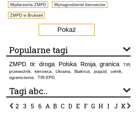
Wydarzenia ZMPD
Wynagrodzenie kierowców
ZMPD w Brukseli
Pokaż
Popularne tagi
ZMPD
tir
droga
Polska
Rosja
granica
TIR
,
,
,
,
,
,
,
przewoźnik
kierowca
Ukraina
Białoruś
pojazd
celnik
,
,
,
,
,
,
ograniczenia
TIR-EPD
,
,
Tagi abc..
2
3
5
6
A
B
C
D
E
F
G
H
I
J
K
L
P
R
S
Ś
T
U
V
W
Z