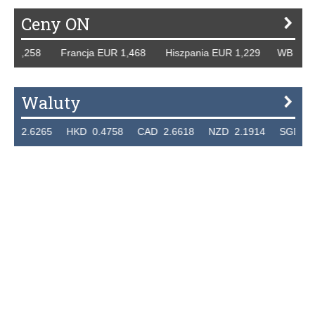
Ceny ON
R 1,258 Francja EUR 1,468 Hiszpania EUR 1,229 WB GBP 1
Waluty
2.6265 HKD 0.4758 CAD 2.6618 NZD 2.1914 SGD 2.912