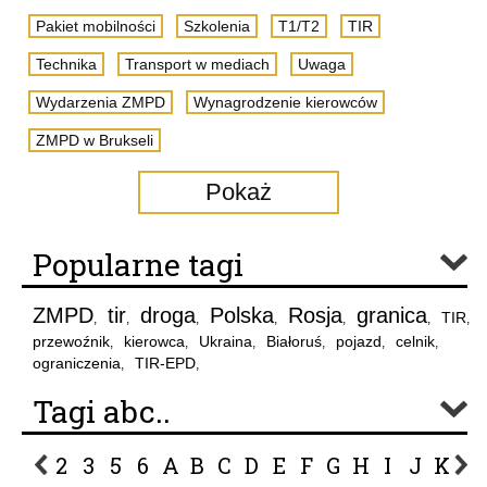
Pakiet mobilności
Szkolenia
T1/T2
TIR
Technika
Transport w mediach
Uwaga
Wydarzenia ZMPD
Wynagrodzenie kierowców
ZMPD w Brukseli
Pokaż
Popularne tagi
ZMPD
tir
droga
Polska
Rosja
granica
TIR
,
,
,
,
,
,
,
przewoźnik
kierowca
Ukraina
Białoruś
pojazd
celnik
,
,
,
,
,
,
ograniczenia
TIR-EPD
,
,
Tagi abc..
2
3
5
6
A
B
C
D
E
F
G
H
I
J
K
L