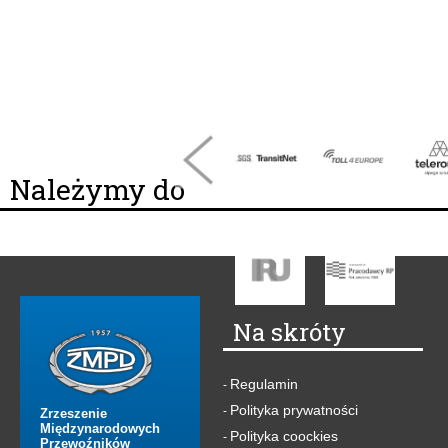
Należymy do
Na skróty
Regulamin
-
Polityka prywatności
-
Zrzeszenie
Międzynarodowych
Polityka coockies
-
Przewoźników