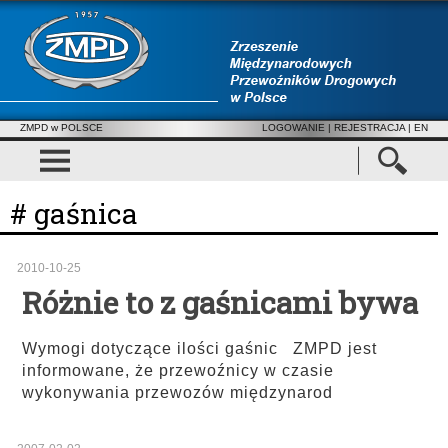
ZMPD w POLSCE
LOGOWANIE
|
REJESTRACJA
| EN
# gaśnica
2010-10-25
Różnie to z gaśnicami bywa
Wymogi dotyczące ilości gaśnic ZMPD jest
informowane, że przewoźnicy w czasie
wykonywania przewozów międzynarod