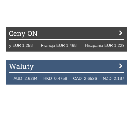
P
R
S
Ś
T
U
V
W
Z
Ceny ON
Niemcy EUR 1,258 Francja EUR 1,468 Hiszpania EUR 1,229
Waluty
7320 AUD 2.6284 HKD 0.4758 CAD 2.6526 NZD 2.1871 S