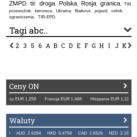
ZMPD
tir
droga
Polska
Rosja
granica
TIR
,
,
,
,
,
,
,
przewoźnik
kierowca
Ukraina
Białoruś
pojazd
celnik
,
,
,
,
,
,
ograniczenia
TIR-EPD
,
,
Tagi abc..
2
3
5
6
A
B
C
D
E
F
G
H
I
J
K
L
P
R
S
Ś
T
U
V
W
Z
Ceny ON
 Niemcy EUR 1,258 Francja EUR 1,468 Hiszpania EUR 1,22
Waluty
7320 AUD 2.6284 HKD 0.4758 CAD 2.6526 NZD 2.1871 