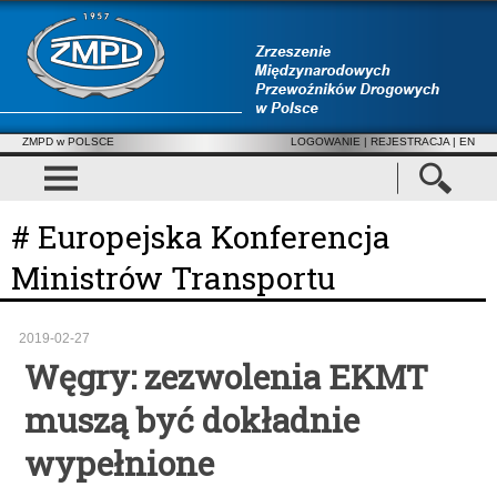
ZMPD w POLSCE
LOGOWANIE
|
REJESTRACJA
| EN
# Europejska Konferencja
Ministrów Transportu
2019-02-27
Węgry: zezwolenia EKMT
muszą być dokładnie
wypełnione