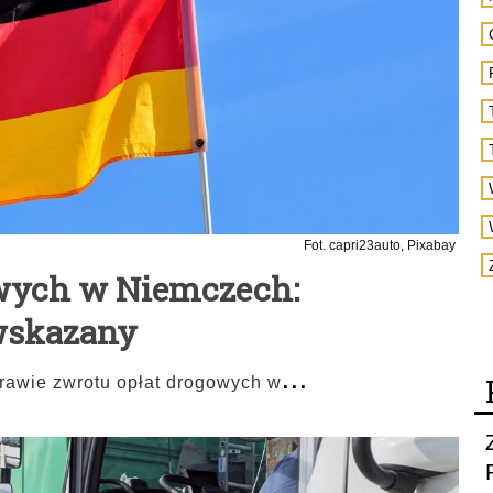
Fot. capri23auto, Pixabay
owych w Niemczech:
 wskazany
...
rawie zwrotu opłat drogowych w