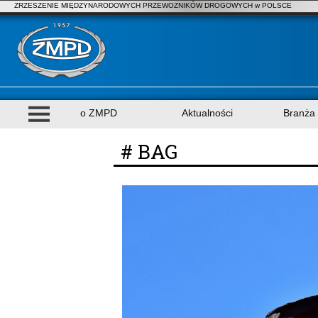
ZRZESZENIE MIĘDZYNARODOWYCH PRZEWOZNIKÓW DROGOWYCH w POLSCE
o ZMPD
Aktualności
Branża
# BAG