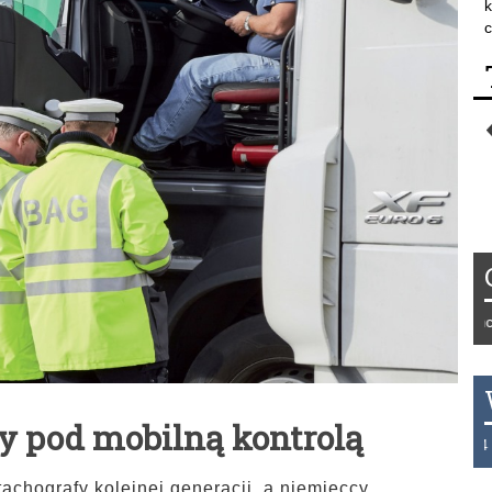
k
c
Tydzień 42/2019 r. Niemcy E
y pod mobilną kontrolą
THB 0.1129 USD 3.7324 AU
achografy kolejnej generacji, a niemieccy