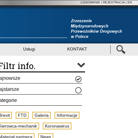
LOGOWANIE
|
REJESTRACJA
| EN
Usługi
KONTAKT
Filtr info.
ajnowsze
ajstarsze
ategorie
Brexit
FTD
Galeria
Informacje
Kierowca-mechanik
Koronawirus
Materiał partnera
News