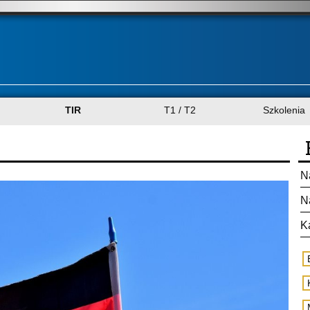
TIR
T1 / T2
Szkolenia
N
N
K