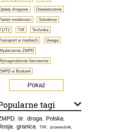
Opłaty drogowe
Oświadczenie
Pakiet mobilności
Szkolenia
T1/T2
TIR
Technika
Transport w mediach
Uwaga
Wydarzenia ZMPD
Wynagrodzenie kierowców
ZMPD w Brukseli
Pokaż
Popularne tagi
ZMPD
tir
droga
Polska
,
,
,
,
Rosja
granica
TIR
przewoźnik
,
,
,
,