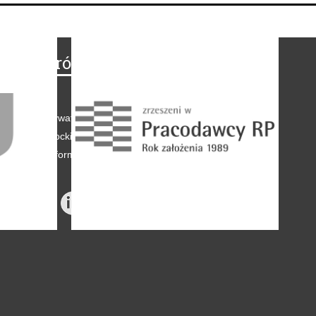
Na skróty
Regulamin
-
Polityka prywatności
-
Polityka coockies
-
Klauzule informacyjne
-
Reklama
-