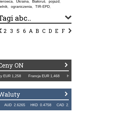
ierowca
Ukraina
Białoruś
pojazd
,
,
,
,
elnik
ograniczenia
TIR-EPD
,
,
,
Tagi abc..
2
3
5
6
A
B
C
D
E
F
G
H
I
J
K
L
Ł
P
R
S
Ś
T
U
V
W
Z
Ceny ON
UR 1,258 Francja EUR 1,468 Hiszpania EUR 1,229 WB GBP 
Waluty
D 2.6265 HKD 0.4758 CAD 2.6618 NZD 2.1914 SGD 2.91