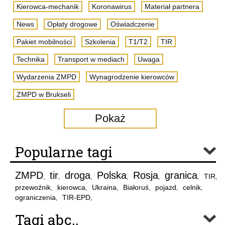
Kierowca-mechanik
Koronawirus
Materiał partnera
News
Opłaty drogowe
Oświadczenie
Pakiet mobilności
Szkolenia
T1/T2
TIR
Technika
Transport w mediach
Uwaga
Wydarzenia ZMPD
Wynagrodzenie kierowców
ZMPD w Brukseli
Pokaż
Popularne tagi
ZMPD
tir
droga
Polska
Rosja
granica
TIR
,
,
,
,
,
,
,
przewoźnik
kierowca
Ukraina
Białoruś
pojazd
celnik
,
,
,
,
,
,
ograniczenia
TIR-EPD
,
,
Tagi abc..