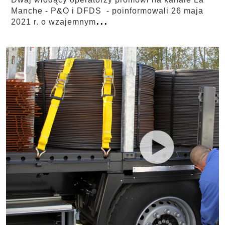
Manche - P&O i DFDS - poinformowali 26 maja
...
2021 r. o wzajemnym