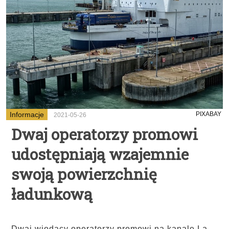
Informacje
PIXABAY
2021-05-26
Dwaj operatorzy promowi
udostępniają wzajemnie
swoją powierzchnię
ładunkową
Dwaj wiodący operatorzy promowi na kanale La