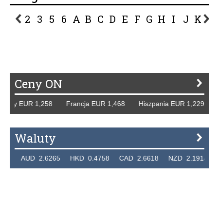
2
3
5
6
A
B
C
D
E
F
G
H
I
J
K
L
P
R
S
Ś
T
U
V
W
Z
Ceny ON
cy EUR 1,258 Francja EUR 1,468 Hiszpania EUR 1,229 WB 
Waluty
 AUD 2.6265 HKD 0.4758 CAD 2.6618 NZD 2.1914 SGD 