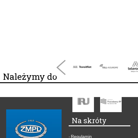
Należymy do
Na skróty
Regulamin
-