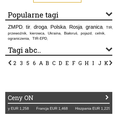
Popularne tagi
ZMPD
tir
droga
Polska
Rosja
granica
TIR
,
,
,
,
,
,
,
przewoźnik
kierowca
Ukraina
Białoruś
pojazd
celnik
,
,
,
,
,
,
ograniczenia
TIR-EPD
,
,
Tagi abc..
2
3
5
6
A
B
C
D
E
F
G
H
I
J
K
L
P
R
S
Ś
T
U
V
W
Z
Ceny ON
mcy EUR 1,258 Francja EUR 1,468 Hiszpania EUR 1,229 WB