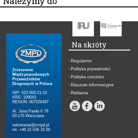
Należymy do
Na skróty
Regulamin
-
Polityka prywatności
-
Zrzeszenie
Międzynarodowych
Polityka coockies
-
Przewoźników
Drogowych w Polsce
Klauzule informacyjne
-
NIP: 522-000-21-10
Reklama
-
KRS: 109043
REGON: 007026497
Al. Jana Pawła II 78
00-175 Warszawa
sekretariat@zmpd.pl
tel. +48 22 536 10 00