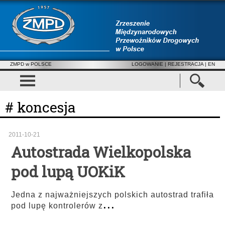
ZMPD w POLSCE
LOGOWANIE
|
REJESTRACJA
| EN
# koncesja
2011-10-21
Autostrada Wielkopolska
pod lupą UOKiK
Jedna z najważniejszych polskich autostrad trafiła
...
pod lupę kontrolerów z