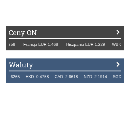
P
R
S
Ś
T
U
V
W
Z
Ceny ON
 1,258 Francja EUR 1,468 Hiszpania EUR 1,229 WB GBP 1,
Waluty
2.6265 HKD 0.4758 CAD 2.6618 NZD 2.1914 SGD 2.9123