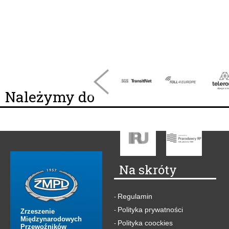
Należymy do
Na skróty
Regulamin
-
Polityka prywatności
-
Zrzeszenie
Międzynarodowych
Polityka coockies
-
Przewoźników