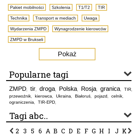
Pakiet mobilności
Szkolenia
T1/T2
TIR
Technika
Transport w mediach
Uwaga
Wydarzenia ZMPD
Wynagrodzenie kierowców
ZMPD w Brukseli
Pokaż
Popularne tagi
ZMPD
tir
droga
Polska
Rosja
granica
TIR
,
,
,
,
,
,
,
przewoźnik
kierowca
Ukraina
Białoruś
pojazd
celnik
,
,
,
,
,
,
ograniczenia
TIR-EPD
,
,
Tagi abc..
2
3
5
6
A
B
C
D
E
F
G
H
I
J
K
L