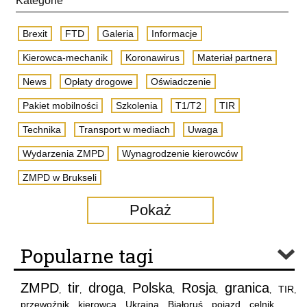
Kategorie
Brexit
FTD
Galeria
Informacje
Kierowca-mechanik
Koronawirus
Materiał partnera
News
Opłaty drogowe
Oświadczenie
Pakiet mobilności
Szkolenia
T1/T2
TIR
Technika
Transport w mediach
Uwaga
Wydarzenia ZMPD
Wynagrodzenie kierowców
ZMPD w Brukseli
Pokaż
Popularne tagi
ZMPD
tir
droga
Polska
Rosja
granica
TIR
,
,
,
,
,
,
,
przewoźnik
kierowca
Ukraina
Białoruś
pojazd
celnik
,
,
,
,
,
,