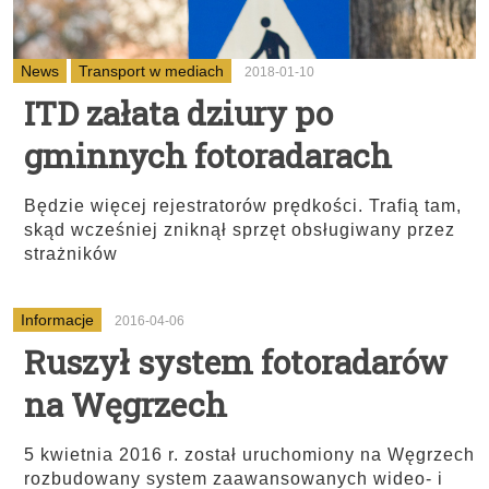
News
Transport w mediach
2018-01-10
ITD załata dziury po
gminnych fotoradarach
Będzie więcej rejestratorów prędkości. Trafią tam,
skąd wcześniej zniknął sprzęt obsługiwany przez
strażników
Informacje
2016-04-06
Ruszył system fotoradarów
na Węgrzech
5 kwietnia 2016 r. został uruchomiony na Węgrzech
rozbudowany system zaawansowanych wideo- i