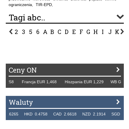
ograniczenia
TIR-EPD
,
,
Tagi abc..
2
3
5
6
A
B
C
D
E
F
G
H
I
J
K
L
P
R
S
Ś
T
U
V
W
Z
Ceny ON
,258 Francja EUR 1,468 Hiszpania EUR 1,229 WB GBP 1,31
Waluty
6265 HKD 0.4758 CAD 2.6618 NZD 2.1914 SGD 2.9123 E