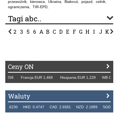
przewoźnik
kierowca
Ukraina
Białoruś
pojazd
celnik
,
,
,
,
,
,
ograniczenia
TIR-EPD
,
,
Tagi abc..
2
3
5
6
A
B
C
D
E
F
G
H
I
J
K
L
P
R
S
Ś
T
U
V
W
Z
Ceny ON
1,258 Francja EUR 1,468 Hiszpania EUR 1,229 WB GBP 1,3
Waluty
6230 HKD 0.4747 CAD 2.6581 NZD 2.1889 SGD 2.9048 