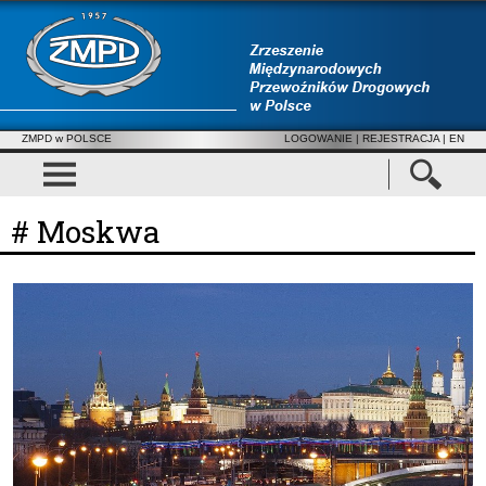
ZMPD w POLSCE
LOGOWANIE
|
REJESTRACJA
| EN
# Moskwa