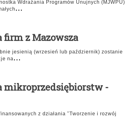
dnostka Wdrażania Programów Unujnych (MJWPU)
...
małych
la firm z Mazowsza
nie jesienią (wrzesień lub październik) zostanie
...
cje na
la mikroprzedsiębiorstw -
 finansowanych z działania "Tworzenie i rozwój