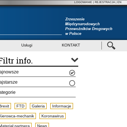
LOGOWANIE
|
REJESTRACJA
| EN
Usługi
KONTAKT
Filtr info.
ajnowsze
ajstarsze
ategorie
Brexit
FTD
Galeria
Informacje
Kierowca-mechanik
Koronawirus
Materiał partnera
News