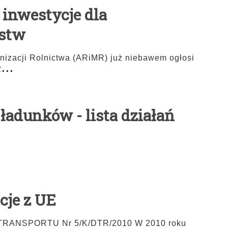
 inwestycje dla
rstw
rnizacji Rolnictwa (ARiMR) już niebawem ogłosi
...
2
 ładunków - lista działań
cje z UE
ANSPORTU Nr 5/K/DTR/2010 W 2010 roku