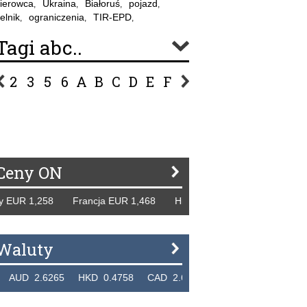
ierowca
Ukraina
Białoruś
pojazd
,
,
,
,
elnik
ograniczenia
TIR-EPD
,
,
,
Tagi abc..
2
3
5
6
A
B
C
D
E
F
G
H
I
J
K
L
Ł
P
R
S
Ś
T
U
V
W
Z
Ceny ON
UR 1,258 Francja EUR 1,468 Hiszpania EUR 1,229 WB GBP 
Waluty
 2.6265 HKD 0.4758 CAD 2.6618 NZD 2.1914 SGD 2.91