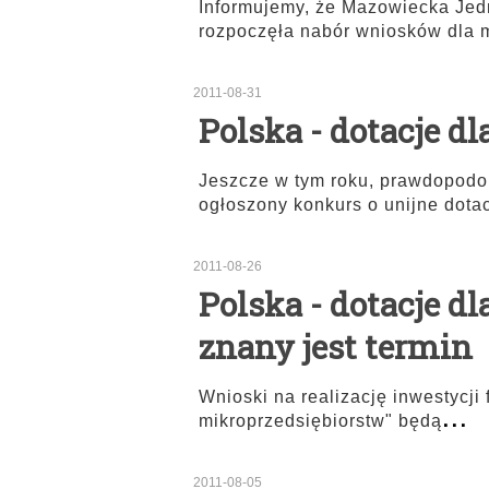
Informujemy, że Mazowiecka Je
rozpoczęła nabór wniosków dla 
2011-08-31
Polska - dotacje d
Jeszcze w tym roku, prawdopodob
ogłoszony konkurs o unijne dota
2011-08-26
Polska - dotacje d
znany jest termin
Wnioski na realizację inwestycji
...
mikroprzedsiębiorstw" będą
2011-08-05