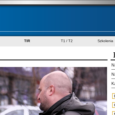
TIR
T1 / T2
Szkolenia
N
N
K