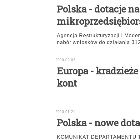
Polska - dotacje na
mikroprzedsiębio
Agencja Restrukturyzacji i Mode
nabór wniosków do działania 31
2010-02-03
Europa - kradzieże
kont
2010-01-21
Polska - nowe dota
KOMUNIKAT DEPARTAMENTU TR