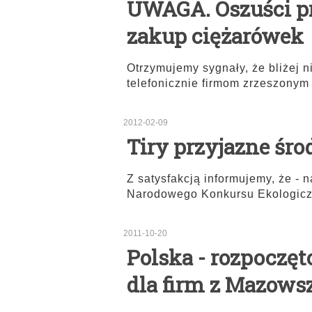
UWAGA. Oszuści pr
zakup ciężarówek
Otrzymujemy sygnały, że bliżej 
telefonicznie firmom zrzeszony
2012-02-09
Tiry przyjazne śr
Z satysfakcją informujemy, że - 
Narodowego Konkursu Ekologicz
2011-10-20
Polska - rozpoczęt
dla firm z Mazows