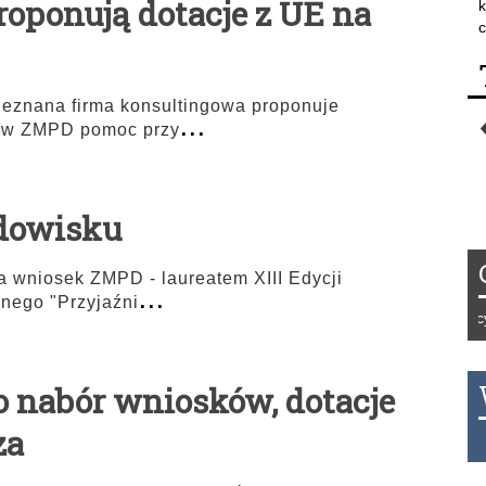
oponują dotacje z UE na
k
c
nieznana firma konsultingowa proponuje
...
m w ZMPD pomoc przy
odowisku
na wniosek ZMPD - laureatem XIII Edycji
...
nego "Przyjaźni
Tydzień 42/2019 r. Niemcy E
o nabór wniosków, dotacje
za
THB 0.1129 USD 3.7324 AUD