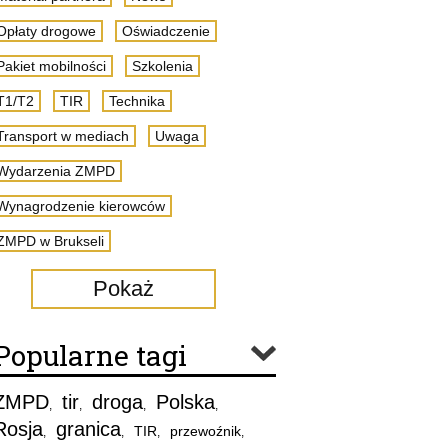
Opłaty drogowe
Oświadczenie
Pakiet mobilności
Szkolenia
T1/T2
TIR
Technika
Transport w mediach
Uwaga
Wydarzenia ZMPD
Wynagrodzenie kierowców
ZMPD w Brukseli
Pokaż
Popularne tagi
ZMPD
tir
droga
Polska
,
,
,
,
Rosja
granica
TIR
przewoźnik
,
,
,
,