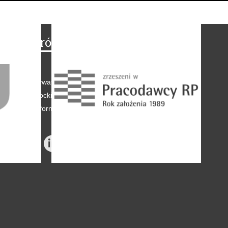
Na skróty
Regulamin
-
Polityka prywatności
-
Polityka coockies
-
Klauzule informacyjne
-
Reklama
-