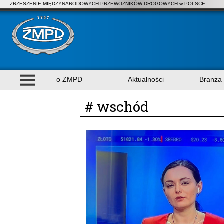
ZRZESZENIE MIĘDZYNARODOWYCH PRZEWOZNIKÓW DROGOWYCH w POLSCE
o ZMPD
Aktualności
Branża
# wschód