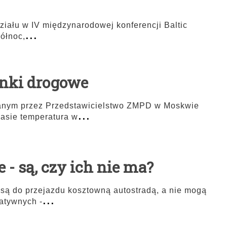
iału w IV międzynarodowej konferencji Baltic
...
ółnoc,
unki drogowe
anym przez Przedstawicielstwo ZMPD w Moskwie
...
zasie temperatura w
 - są, czy ich nie ma?
są do przejazdu kosztowną autostradą, a nie mogą
...
natywnych -