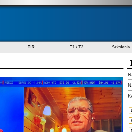
TIR
T1 / T2
Szkolenia
N
N
K