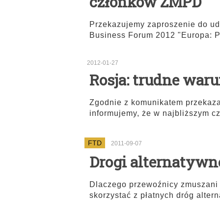
członków ZMPD
Przekazujemy zaproszenie do udz
Business Forum 2012 "Europa: P
2012-01-27
Rosja: trudne war
Zgodnie z komunikatem przekaz
informujemy, że w najbliższym c
FTD
2011-09-07
Drogi alternatywne
Dlaczego przewoźnicy zmuszani 
skorzystać z płatnych dróg alter