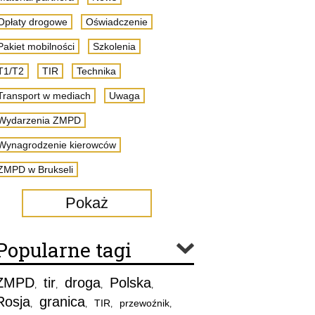
Opłaty drogowe
Oświadczenie
Pakiet mobilności
Szkolenia
T1/T2
TIR
Technika
Transport w mediach
Uwaga
Wydarzenia ZMPD
Wynagrodzenie kierowców
ZMPD w Brukseli
Pokaż
Popularne tagi
ZMPD
tir
droga
Polska
,
,
,
,
Rosja
granica
TIR
przewoźnik
,
,
,
,