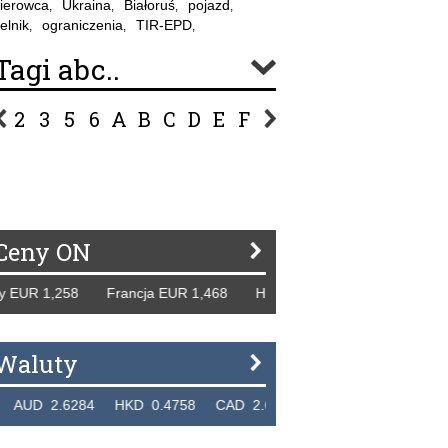
ierowca
Ukraina
Białoruś
pojazd
,
,
,
,
elnik
ograniczenia
TIR-EPD
,
,
,
Tagi abc..
2
3
5
6
A
B
C
D
E
F
G
H
I
J
K
L
Ł
P
R
S
Ś
T
U
V
W
Z
Ceny ON
1,258 Francja EUR 1,468 Hiszpania EUR 1,229 WB GBP 1,3
Waluty
.6284 HKD 0.4758 CAD 2.6526 NZD 2.1871 SGD 2.9103 