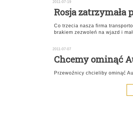
2011-07-19
Rosja zatrzymała p
Co trzecia nasza firma transpor
brakiem zezwoleń na wjazd i mał
2011-07-07
Chcemy ominąć A
Przewoźnicy chcieliby ominąć Au