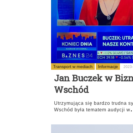
Transport w mediach
Informacje
2023-
Jan Buczek w Bizn
Wschód
Utrzymująca się bardzo trudna s
.
Wschód była tematem audycji w