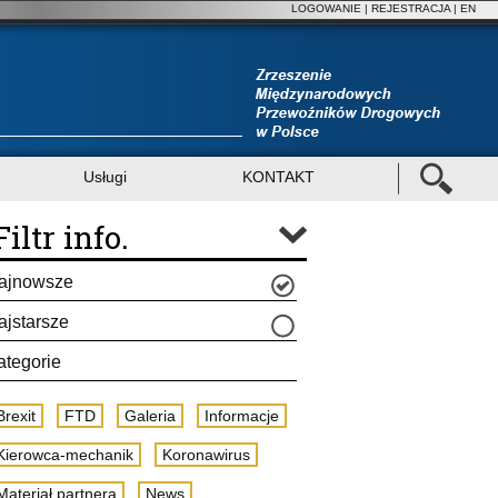
LOGOWANIE
|
REJESTRACJA
| EN
Usługi
KONTAKT
Filtr info.
ajnowsze
ajstarsze
ategorie
Brexit
FTD
Galeria
Informacje
Kierowca-mechanik
Koronawirus
Materiał partnera
News