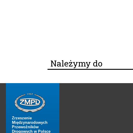
Należymy do
Zrzeszenie
Międzynarodowych
Przewoźników
Drogowych w Polsce