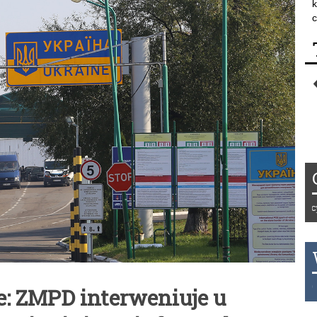
k
c
Tydzień 42/2019 r. Niemcy EUR 
THB 0.1123 USD 3.7320 AUD 2
: ZMPD interweniuje u