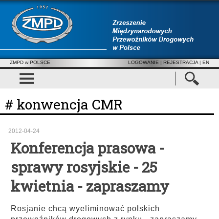
ZMPD w POLSCE
LOGOWANIE
|
REJESTRACJA
| EN
# konwencja CMR
2012-04-24
Konferencja prasowa -
sprawy rosyjskie - 25
kwietnia - zapraszamy
Rosjanie chcą wyeliminować polskich