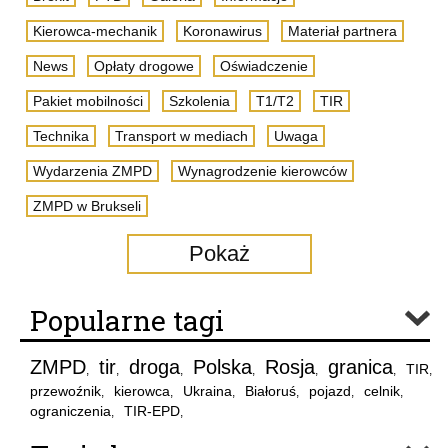
Kierowca-mechanik
Koronawirus
Materiał partnera
News
Opłaty drogowe
Oświadczenie
Pakiet mobilności
Szkolenia
T1/T2
TIR
Technika
Transport w mediach
Uwaga
Wydarzenia ZMPD
Wynagrodzenie kierowców
ZMPD w Brukseli
Pokaż
Popularne tagi
ZMPD
tir
droga
Polska
Rosja
granica
TIR
,
,
,
,
,
,
,
przewoźnik
kierowca
Ukraina
Białoruś
pojazd
celnik
,
,
,
,
,
,
ograniczenia
TIR-EPD
,
,