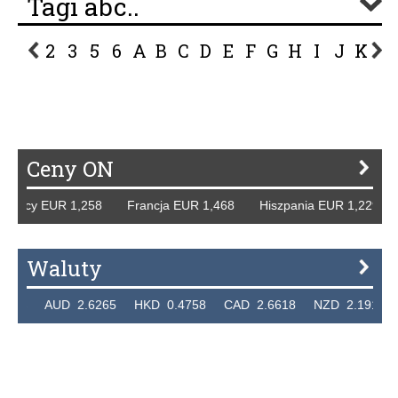
Tagi abc..
2
3
5
6
A
B
C
D
E
F
G
H
I
J
K
L
P
R
S
Ś
T
U
V
W
Z
Ceny ON
emcy EUR 1,258 Francja EUR 1,468 Hiszpania EUR 1,229 W
Waluty
24 AUD 2.6265 HKD 0.4758 CAD 2.6618 NZD 2.1914 SGD