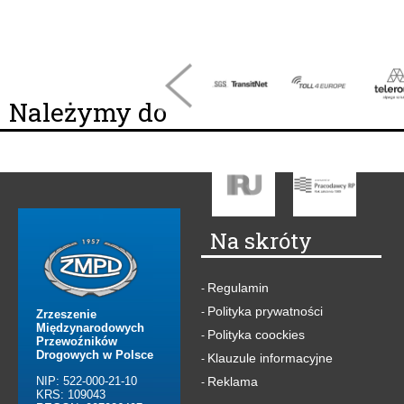
Należymy do
Na skróty
Regulamin
-
Polityka prywatności
-
Zrzeszenie
Międzynarodowych
Polityka coockies
-
Przewoźników
Drogowych w Polsce
Klauzule informacyjne
-
NIP: 522-000-21-10
Reklama
-
KRS: 109043