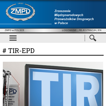
ZMPD w POLSCE
LOGOWANIE
|
REJESTRACJA
| EN
# TIR-EPD