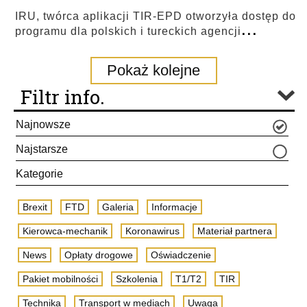
IRU, twórca aplikacji TIR-EPD otworzyła dostęp do
...
programu dla polskich i tureckich agencji
Pokaż kolejne
Filtr info.
Najnowsze
Najstarsze
Kategorie
Brexit
FTD
Galeria
Informacje
Kierowca-mechanik
Koronawirus
Materiał partnera
News
Opłaty drogowe
Oświadczenie
Pakiet mobilności
Szkolenia
T1/T2
TIR
Technika
Transport w mediach
Uwaga