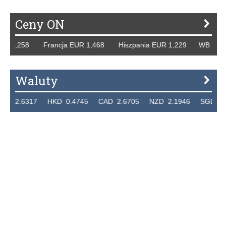
Ceny ON
,258 Francja EUR 1,468 Hiszpania EUR 1,229 WB GBP 1,31
Waluty
317 HKD 0.4745 CAD 2.6705 NZD 2.1946 SGD 2.9099 E