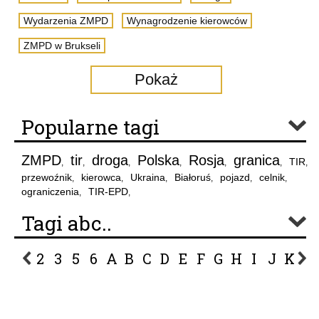
Wydarzenia ZMPD
Wynagrodzenie kierowców
ZMPD w Brukseli
Pokaż
Popularne tagi
ZMPD
tir
droga
Polska
Rosja
granica
TIR
,
,
,
,
,
,
,
przewoźnik
kierowca
Ukraina
Białoruś
pojazd
celnik
,
,
,
,
,
,
ograniczenia
TIR-EPD
,
,
Tagi abc..
2
3
5
6
A
B
C
D
E
F
G
H
I
J
K
L
P
R
S
Ś
T
U
V
W
Z