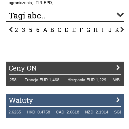
ograniczenia
TIR-EPD
,
,
Tagi abc..
2
3
5
6
A
B
C
D
E
F
G
H
I
J
K
L
P
R
S
Ś
T
U
V
W
Z
Ceny ON
 1,258 Francja EUR 1,468 Hiszpania EUR 1,229 WB GBP 1,
Waluty
.6265 HKD 0.4758 CAD 2.6618 NZD 2.1914 SGD 2.9123