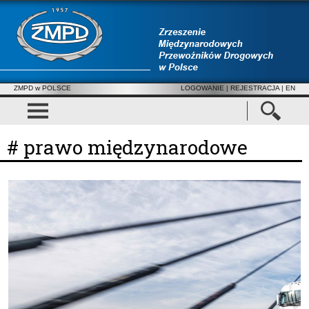
ZMPD w POLSCE
LOGOWANIE
|
REJESTRACJA
| EN
# prawo międzynarodowe