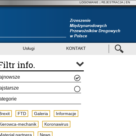
LOGOWANIE
|
REJESTRACJA
| EN
Usługi
KONTAKT
Filtr info.
ajnowsze
ajstarsze
ategorie
Brexit
FTD
Galeria
Informacje
Kierowca-mechanik
Koronawirus
Materiał partnera
News