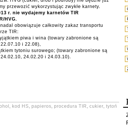
w. HVG (cukier, drób i podroby) nie będzie już
my przewozić wykorzystując zwykłe karnety.
013 r. nie wydajemy karnetów TIR
HR/HVG.
nadal obowiązuje całkowity zakaz transportu
rze TIR:
yjątkiem piwa i wina (towary zabronione są
2.07.10 i 22.08),
ątkiem tytoniu surowego; (towary zabronione są
4.02.10, 24.02.20 i 24.03.10).
ohol
kod HS
papieros
procedura TIR
cukier
tytoń
,
,
,
,
,