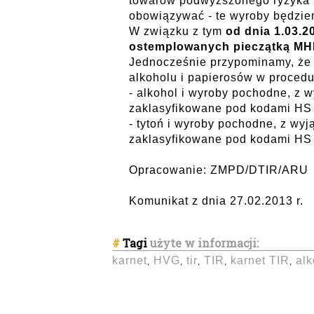
towarów podwyższonego ryzyka tz
obowiązywać - te wyroby będzie
W związku z tym
od dnia 1.03.2
ostemplowanych pieczątką M
Jednocześnie przypominamy, że 
alkoholu i papierosów w procedu
- alkohol i wyroby pochodne, z w
zaklasyfikowane pod kodami HS 2
- tytoń i wyroby pochodne, z wyj
zaklasyfikowane pod kodami HS 2
Opracowanie: ZMPD/DTIR/ARU
Komunikat z dnia 27.02.2013 r.
#
Tagi
użyte w informacji:
karnet
HVG
tir
TIR
karnet TIR
alk
,
,
,
,
,