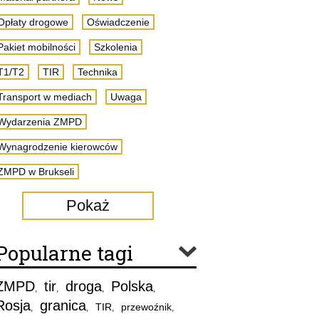
Opłaty drogowe
Oświadczenie
Pakiet mobilności
Szkolenia
T1/T2
TIR
Technika
Transport w mediach
Uwaga
Wydarzenia ZMPD
Wynagrodzenie kierowców
ZMPD w Brukseli
Pokaż
Popularne tagi
ZMPD
tir
droga
Polska
,
,
,
,
Rosja
granica
TIR
przewoźnik
,
,
,
,