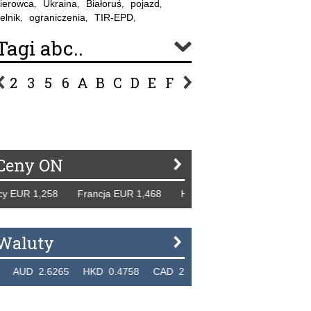
ierowca
Ukraina
Białoruś
pojazd
,
,
,
,
elnik
ograniczenia
TIR-EPD
,
,
,
Tagi abc..
2
3
5
6
A
B
C
D
E
F
G
H
I
J
K
L
Ł
P
R
S
Ś
T
U
V
W
Z
Ceny ON
EUR 1,258 Francja EUR 1,468 Hiszpania EUR 1,229 WB GBP
Waluty
D 2.6265 HKD 0.4758 CAD 2.6618 NZD 2.1914 SGD 2.9