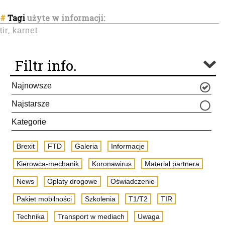
#
Tagi
użyte w informacji:
tir
karnet
,
Filtr info.
Najnowsze
Najstarsze
Kategorie
Brexit
FTD
Galeria
Informacje
Kierowca-mechanik
Koronawirus
Materiał partnera
News
Opłaty drogowe
Oświadczenie
Pakiet mobilności
Szkolenia
T1/T2
TIR
Technika
Transport w mediach
Uwaga