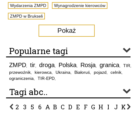
Wydarzenia ZMPD
Wynagrodzenie kierowców
ZMPD w Brukseli
Pokaż
Popularne tagi
ZMPD
tir
droga
Polska
Rosja
granica
TIR
,
,
,
,
,
,
,
przewoźnik
kierowca
Ukraina
Białoruś
pojazd
celnik
,
,
,
,
,
,
ograniczenia
TIR-EPD
,
,
Tagi abc..
2
3
5
6
A
B
C
D
E
F
G
H
I
J
K
L
P
R
S
Ś
T
U
V
W
Z